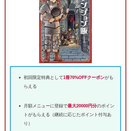
初回限定特典として
1冊70%OFFクーポン
がも
らえる
月額メニューに登録で
最大20000円分
のポイン
トがもらえる（継続に応じたポイント付与あ
り）