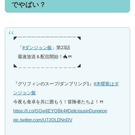
でやばい？
◤￣￣￣￣￣￣￣￣￣￣￣￣￣◥
「
#ダンジョン飯
」第23話
最速放送＆配信開始！🐲🍴
◣＿＿＿＿＿＿＿＿＿＿＿＿＿◢
『グリフィンのスープ/ダンプリング1』
#木曜夜はダ
ンジョン飯
今夜も食卓を共に囲もう！冒険者たちよ！🍴
https://t.co/GGw6EYOBk4
#DeliciousinDungeon
pic.twitter.com/U7JOLDNnDV