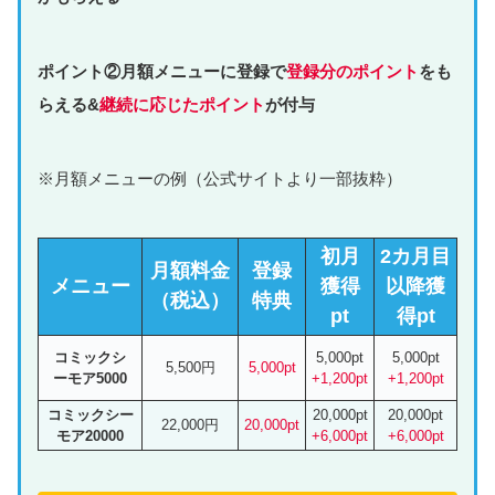
ポイント②月額メニューに登録で
登録分のポイント
をも
らえる&
継続に応じたポイント
が付与
※月額メニューの例（公式サイトより一部抜粋）
初月
2カ月目
月額料金
登録
メニュー
獲得
以降獲
（税込）
特典
pt
得pt
コミックシ
5,000pt
5,000pt
5,500円
5,000pt
ーモア5000
+1,200pt
+1,200pt
コミックシー
20,000pt
20,000pt
22,000円
20,000pt
モア20000
+6,000pt
+6,000pt