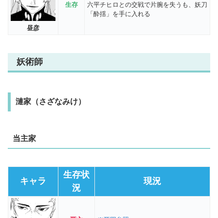
生存
六平チヒロとの交戦で片腕を失うも、妖刀
「酔揺」を手に入れる
昼彦
妖術師
漣家（さざなみけ）
当主家
生存状
キャラ
現況
況