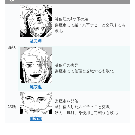
漣伯理の1つ下の弟
楽座市にて柴・六平チヒロと交戦するも
敗北
漣天理
36話
漣伯理の実兄
楽座市にて伯理と交戦するも敗北
漣宗也
楽座市を開催
43話
蔵に侵入した六平チヒロと交戦
妖刀「真打」を使用して戦うも敗北
漣京羅