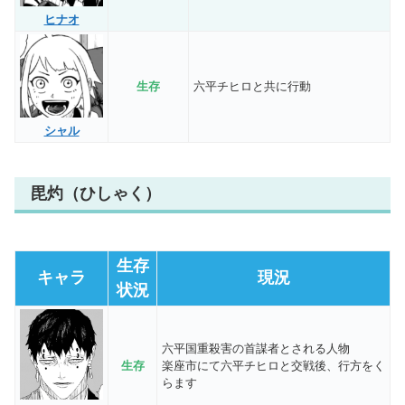
ヒナオ
生存
六平チヒロと共に行動
シャル
毘灼（ひしゃく）
生存
キャラ
現況
状況
六平国重殺害の首謀者とされる人物
生存
楽座市にて六平チヒロと交戦後、行方をく
らます