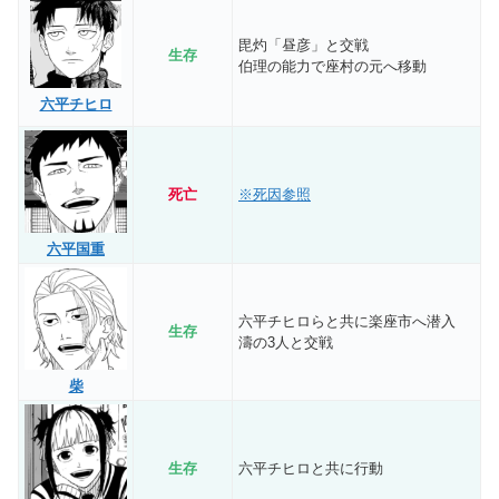
毘灼「昼彦」と交戦
生存
伯理の能力で座村の元へ移動
六平チヒロ
死亡
※死因参照
六平国重
六平チヒロらと共に楽座市へ潜入
生存
濤の3人と交戦
柴
生存
六平チヒロと共に行動