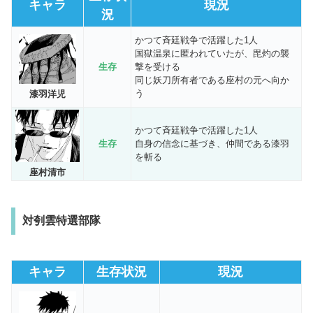
キャラ
現況
況
かつて斉廷戦争で活躍した1人
国獄温泉に匿われていたが、毘灼の襲
生存
撃を受ける
同じ妖刀所有者である座村の元へ向か
う
漆羽洋児
かつて斉廷戦争で活躍した1人
生存
自身の信念に基づき、仲間である漆羽
を斬る
座村清市
対刳雲特選部隊
キャラ
生存状況
現況