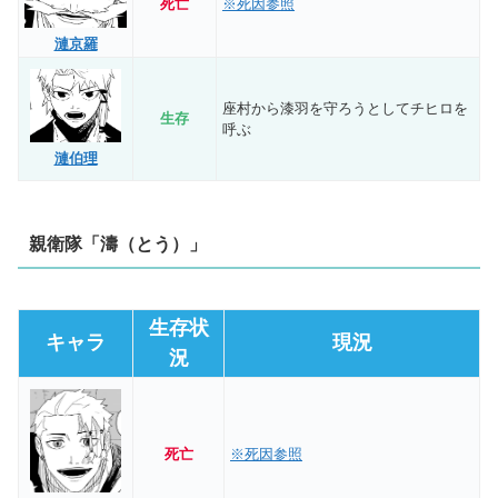
死亡
※死因参照
漣京羅
座村から漆羽を守ろうとしてチヒロを
生存
呼ぶ
漣伯理
親衛隊「濤（とう）」
生存状
キャラ
現況
況
死亡
※死因参照