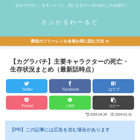
「わかりやすい」をモットーに、気になるマンガのあれこれを紹介！
さぶかるわーるど
葬送のフリーレンを全巻お得に読む方法 ≫
【カグラバチ】主要キャラクターの死亡・
生存状況まとめ（最新話時点）
Twitter
Facebook
はてブ
Pocket
LINE
コピー
2025.04.28
2024.01.31
【PR】この記事には広告を含む場合があります