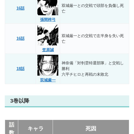
双城厳一との交戦で頭部を負傷し死
16話
亡
張間梓弓
双城厳一との交戦で左半身を失い死
16話
亡
笠原誠
神奈備「対刳雲特選部隊」と交戦し
18話
勝利
六平チヒロと再戦の末敗北
双城厳一
3巻以降
話
キャラ
死因
数