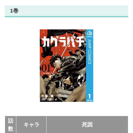
1巻
話
キャラ
死因
数