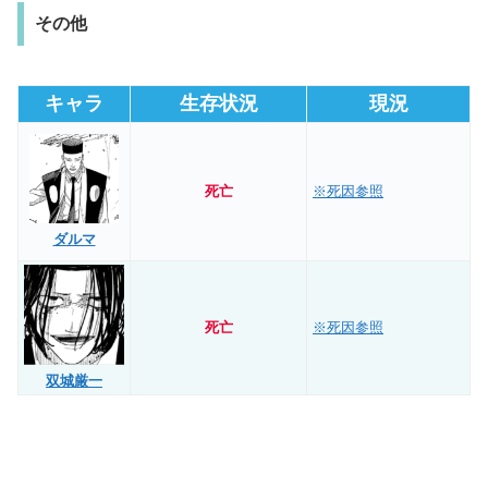
その他
キャラ
生存状況
現況
死亡
※死因参照
ダルマ
死亡
※死因参照
双城厳一