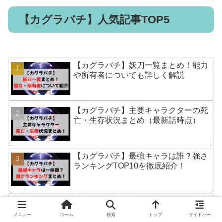
【カグラバチ】人気記事TOP5
【カグラバチ】妖刀一覧まとめ！能力
や所有者についても詳しく解説
【カグラバチ】主要キャラクターの死
亡・生存状況まとめ（最新話時点）
【カグラバチ】最強キャラは誰？強さ
ランキングTOP10を徹底紹介！
【カグラバチ】神奈備とは？メンバー
や強さ・目的について徹底紹介！
メニュー
ホーム
検索
トップ
サイドバー