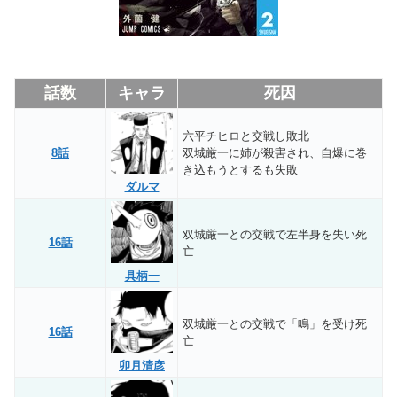
話数
キャラ
死因
六平チヒロと交戦し敗北
8話
双城厳一に姉が殺害され、自爆に巻
き込もうとするも失敗
ダルマ
双城厳一との交戦で左半身を失い死
16話
亡
具柄一
双城厳一との交戦で「鳴」を受け死
16話
亡
卯月清彦