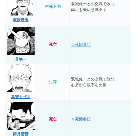
双城厳一との交戦で敗北
生死不明
両足を失い意識不明
萩原幾兎
死亡
※死因参照
具柄一
双城厳一との交戦で敗北
生存
右肩から以下を欠損
真智カザネ
死亡
※死因参照
卯月清彦