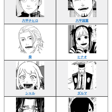
六平チヒロ
六平国重
柴
ヒナオ
シャル
ダルマ