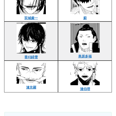
双城厳一
薊
美原多福
香刈緋雪
漣京羅
漣伯理