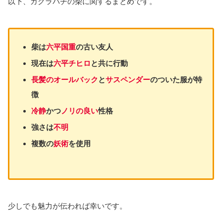
以下、カグラバチの柴に関するまとめです。
柴は
六平国重
の古い友人
現在は
六平チヒロ
と共に行動
長髪のオールバック
と
サスペンダー
のついた服が特
徴
冷静
かつ
ノリの良い
性格
強さは
不明
複数の
妖術
を使用
少しでも魅力が伝われば幸いです。