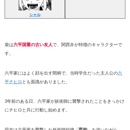
シャル
柴は
六平国重の古い友人
で、関西弁が特徴のキャラクターで
す。
六平家にはよく顔を出す間柄で、当時学生だった主人公の
六
平チヒロ
とも面識がありました。
3年前のある日、六平家が妖術師に襲撃されたことをきっかけ
にチヒロと共に行動し始めます。
現在は六平家を襲撃した妖術師組織「
毘灼
」を追いながら、