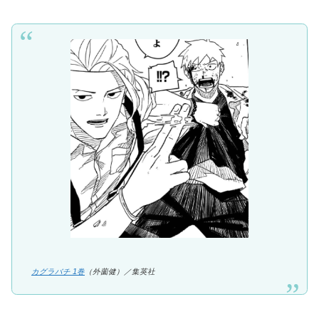
カグラバチ 1巻
（外薗健）／集英社