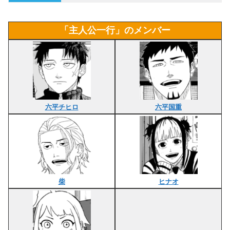
「主人公一行」のメンバー
六平チヒロ
六平国重
柴
ヒナオ