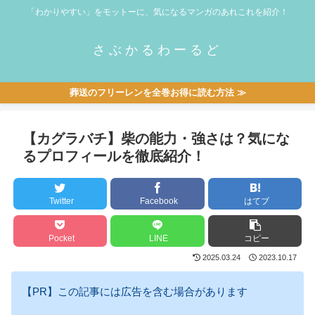
「わかりやすい」をモットーに、気になるマンガのあれこれを紹介！
さぶかるわーるど
葬送のフリーレンを全巻お得に読む方法 ≫
【カグラバチ】柴の能力・強さは？気にな
るプロフィールを徹底紹介！
Twitter
Facebook
はてブ
Pocket
LINE
コピー
2025.03.24
2023.10.17
【PR】この記事には広告を含む場合があります