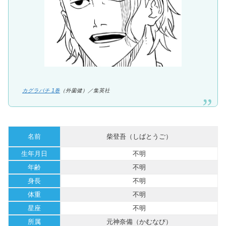
カグラバチ 1巻
（外薗健）／集英社
名前
柴登吾（しばとうご）
生年月日
不明
年齢
不明
身長
不明
体重
不明
星座
不明
所属
元神奈備（かむなび）