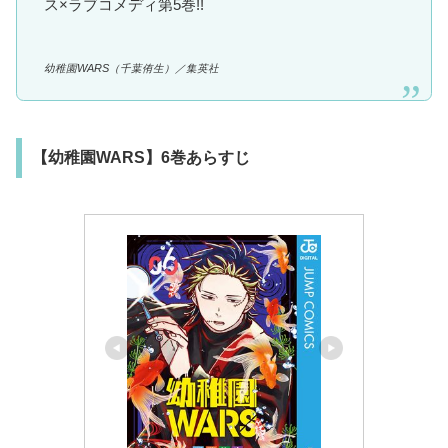
ス×ラブコメディ第5巻!!
幼稚園WARS（千葉侑生）／集英社
【幼稚園WARS】6巻あらすじ