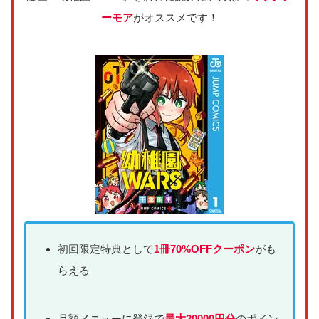
ーモア
がオススメです！
初回限定特典として
1冊70%OFFクーポン
がも
らえる
月額メニューに登録で
最大20000円分
のポイン