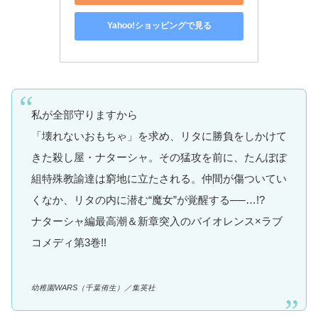
Yahoo!ショッピングで見る
私が全部守りますから
「壊れないおもちゃ」を求め、リタに勝負をしかけて
きた殺し屋・ナターシャ。その猛攻を前に、たんぽぽ
組特殊教諭達は窮地に立たされる。仲間が傷ついてい
くなか、リタの内に潜む“魔女”が覚醒する──…!?
ナターシャ編最高潮＆新章突入のバイオレンス×ラブ
コメディ第3巻!!
幼稚園WARS（千葉侑生）／集英社