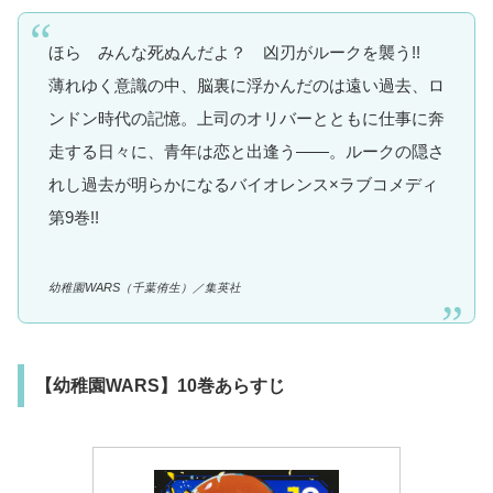
ほら みんな死ぬんだよ？ 凶刃がルークを襲う!!
薄れゆく意識の中、脳裏に浮かんだのは遠い過去、ロ
ンドン時代の記憶。上司のオリバーとともに仕事に奔
走する日々に、青年は恋と出逢う――。ルークの隠さ
れし過去が明らかになるバイオレンス×ラブコメディ
第9巻!!
幼稚園WARS（千葉侑生）／集英社
【幼稚園WARS】10巻あらすじ