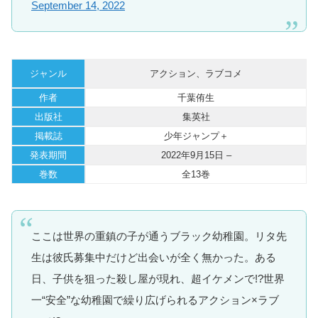
September 14, 2022
ジャンル
アクション、ラブコメ
作者
千葉侑生
出版社
集英社
掲載誌
少年ジャンプ＋
発表期間
2022年9月15日 –
巻数
全13巻
ここは世界の重鎮の子が通うブラック幼稚園。リタ先
生は彼氏募集中だけど出会いが全く無かった。ある
日、子供を狙った殺し屋が現れ、超イケメンで!?世界
一“安全”な幼稚園で繰り広げられるアクション×ラブ