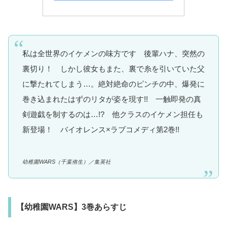
私は全世界のイケメンの味方です 後輩ハナ、突然の
裏切り！ しかし彼女もまた、裏で糸を引いていた父
に撃たれてしまう…。絶対絶命のピンチの中、爆発に
巻き込まれたはずのリタが姿を現す!! 一触即発の真
剣遊戯を制するのは…!? 他クラスのイケメン担任も
新登場！ バイオレンス×ラブコメディ第2巻!!
幼稚園WARS（千葉侑生）／集英社
【幼稚園WARS】3巻あらすじ