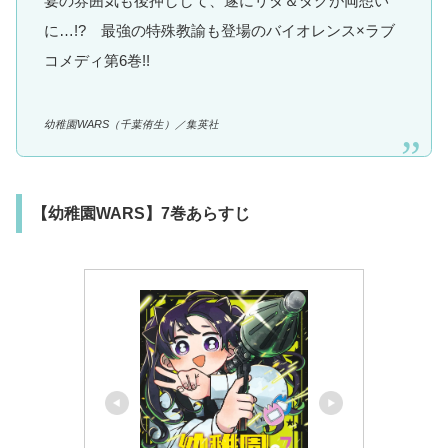
宴の雰囲気も後押しして、遂にリタ＆ダグが両想い
に…!? 最強の特殊教諭も登場のバイオレンス×ラブ
コメディ第6巻!!
幼稚園WARS（千葉侑生）／集英社
【幼稚園WARS】7巻あらすじ