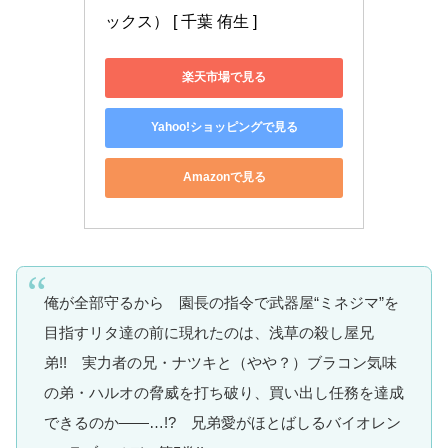
ックス） [ 千葉 侑生 ]
楽天市場で見る
Yahoo!ショッピングで見る
Amazonで見る
俺が全部守るから 園長の指令で武器屋“ミネジマ”を
目指すリタ達の前に現れたのは、浅草の殺し屋兄
弟!! 実力者の兄・ナツキと（やや？）ブラコン気味
の弟・ハルオの脅威を打ち破り、買い出し任務を達成
できるのか――…!? 兄弟愛がほとばしるバイオレン