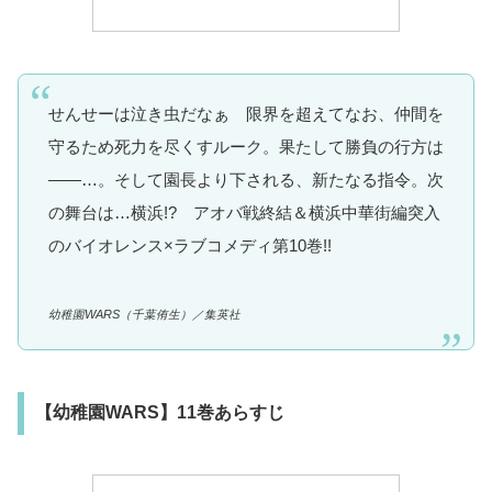
せんせーは泣き虫だなぁ 限界を超えてなお、仲間を
守るため死力を尽くすルーク。果たして勝負の行方は
――…。そして園長より下される、新たなる指令。次
の舞台は…横浜!? アオバ戦終結＆横浜中華街編突入
のバイオレンス×ラブコメディ第10巻!!
幼稚園WARS（千葉侑生）／集英社
【幼稚園WARS】11巻あらすじ