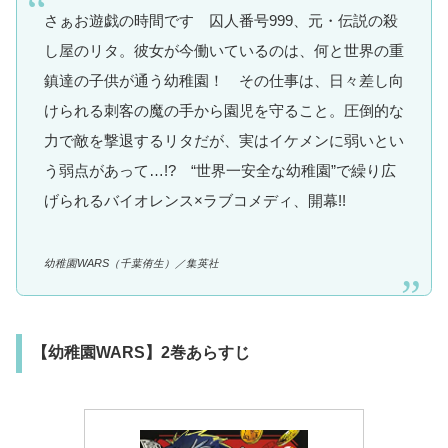
さぁお遊戯の時間です 囚人番号999、元・伝説の殺
し屋のリタ。彼女が今働いているのは、何と世界の重
鎮達の子供が通う幼稚園！ その仕事は、日々差し向
けられる刺客の魔の手から園児を守ること。圧倒的な
力で敵を撃退するリタだが、実はイケメンに弱いとい
う弱点があって…!? “世界一安全な幼稚園”で繰り広
げられるバイオレンス×ラブコメディ、開幕!!
幼稚園WARS（千葉侑生）／集英社
【幼稚園WARS】2巻あらすじ