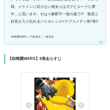
様、イケメンに目がない彼女らはダグとルークに夢
中…と思いきや、やはり解釈不一致の嵐で!? 殺意と
好意が入り乱れるバイオレンス×ラブコメディ第7巻!!
幼稚園WARS（千葉侑生）／集英社
【幼稚園WARS】8巻あらすじ