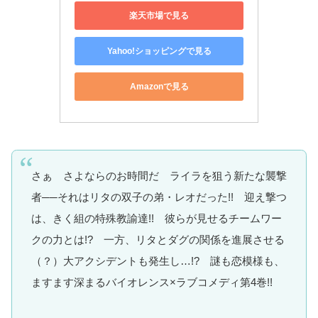
楽天市場で見る
Yahoo!ショッピングで見る
Amazonで見る
さぁ さよならのお時間だ ライラを狙う新たな襲撃
者──それはリタの双子の弟・レオだった!! 迎え撃つ
は、きく組の特殊教諭達!! 彼らが見せるチームワー
クの力とは!? 一方、リタとダグの関係を進展させる
（？）大アクシデントも発生し…!? 謎も恋模様も、
ますます深まるバイオレンス×ラブコメディ第4巻!!