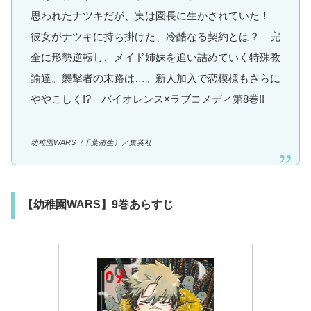
思われたナツキだが、実は園長に生かされていた！
彼女がナツキに持ち掛けた、冷酷なる契約とは？ 完
全に形勢逆転し、メイド姉妹を追い詰めていく特殊教
諭達。襲撃者の末路は…。新人加入で恋模様もさらに
ややこしく!? バイオレンス×ラブコメディ第8巻!!
幼稚園WARS（千葉侑生）／集英社
【幼稚園WARS】9巻あらすじ