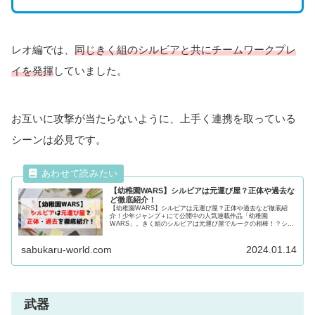
レオ編では、
同じきく組のシルビアと共にチームワークプレ
イを発揮
していました。
お互いに攻撃が当たらないように、上手く連携を取っている
シーンは必見です。
【幼稚園WARS】シルビアは元運び屋？正体や過去な
ど徹底紹介！
【幼稚園WARS】シルビアは元運び屋？正体や過去など徹底紹
介！少年ジャンプ＋にて公開中の人気連載作品「幼稚園
WARS」。きく組のシルビアは元運び屋でルークの相棒！？シル
ビアの気になるプロフやその正体・過去について徹底紹介！気に
なる方は必見！
sabukaru-world.com
2024.01.14
武器