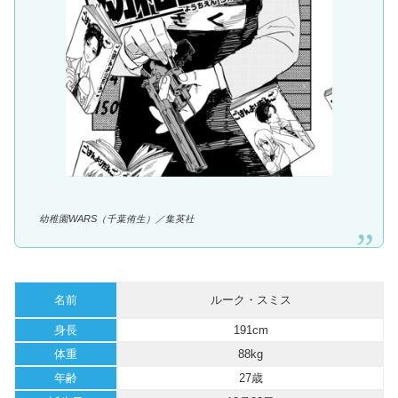
幼稚園WARS（千葉侑生）／集英社
名前
ルーク・スミス
身長
191cm
体重
88kg
年齢
27歳