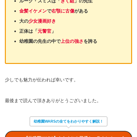
ルーク・スミスは「
きく組
」の先生
金髪イケメン
で
右顎に古傷
がある
大の
少女漫画好き
正体は「
元警官
」
幼稚園の先生の中で
上位の強さ
を誇る
少しでも魅力が伝われば幸いです。
最後まで読んで頂きありがとうございました。
幼稚園WARSの全てをわかりやすく解説！