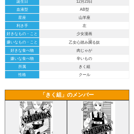
誕生日
12月23日
血液型
AB型
星座
山羊座
利き手
左
好きなもの・こと
少女漫画
にじ
嫌いなもの・こと
乙女心踏み
躙
る奴
好きな食べ物
肉じゃが
嫌いな食べ物
辛いもの
所属
きく組
性格
クール
「きく組」のメンバー