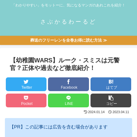
「わかりやすい」をモットーに、気になるマンガのあれこれを紹介！
さぶかるわーるど
葬送のフリーレンを全巻お得に読む方法 ≫
【幼稚園WARS】ルーク・スミスは元警
官？正体や過去など徹底紹介！
Twitter
Facebook
はてブ
Pocket
LINE
コピー
2024.01.14
2023.04.11
【PR】この記事には広告を含む場合があります