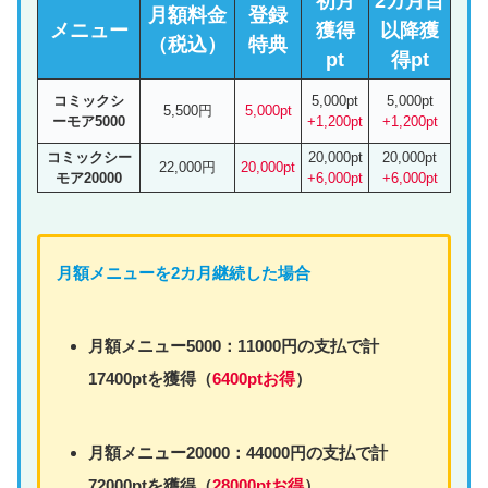
初月
2カ月目
月額料金
登録
メニュー
獲得
以降獲
（税込）
特典
pt
得pt
コミックシ
5,000pt
5,000pt
5,500円
5,000pt
ーモア5000
+1,200pt
+1,200pt
コミックシー
20,000pt
20,000pt
22,000円
20,000pt
モア20000
+6,000pt
+6,000pt
月額
メニュー
を2カ月継続した場合
月額
メニュー
5000：11000円の支払で計
17400ptを獲得（
6400ptお得
）
月額
メニュー
20000：44000円の支払で計
72000ptを獲得（
28000ptお得
）