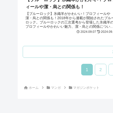
ィールや潔・烏との関係も！
【ブルーロック】氷織羊がかわいい！プロフィールや
潔・烏との関係も！2018年から連載が開始されたブル
ロック。ブルーロックの三次選考から登場した氷織羊
プロフィールやかわいい魅力、潔・烏との関係につい
も紹介！氷織羊が気になる方は最後まで必見です！
2024.09.07
2024.09
1
2
ホーム
マンガ
マガジンポケット