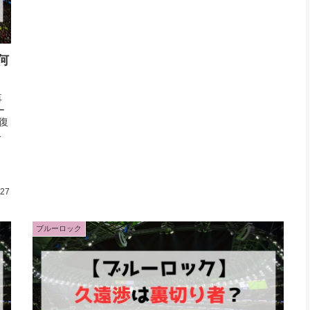
何
再
ー
復
國
.27
ブルーロック