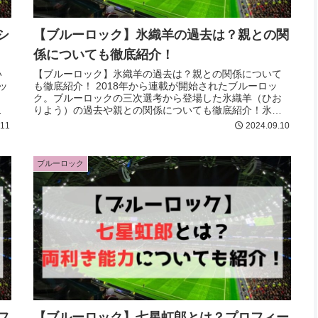
シ
【ブルーロック】氷織羊の過去は？親との関
係についても徹底紹介！
い
【ブルーロック】氷織羊の過去は？親との関係について
ッ
も徹底紹介！ 2018年から連載が開始されたブルーロッ
ク。ブルーロックの三次選考から登場した氷織羊（ひお
落
りよう）の過去や親との関係についても徹底紹介！氷織
羊の過去が気になる方は最後まで必見です！
.11
2024.09.10
ブルーロック
フ
【ブルーロック】七星虹郎とは？プロフィー