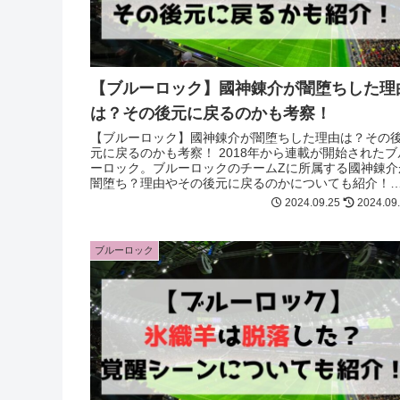
【ブルーロック】國神錬介が闇堕ちした理
は？その後元に戻るのかも考察！
【ブルーロック】國神錬介が闇堕ちした理由は？その
元に戻るのかも考察！ 2018年から連載が開始されたブ
ーロック。ブルーロックのチームZに所属する國神錬介
闇堕ち？理由やその後元に戻るのかについても紹介！
神錬介が気になる方は最後まで必見！
2024.09.25
2024.09
ブルーロック