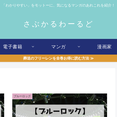
「わかりやすい」をモットーに、気になるマンガのあれこれを紹介！
さぶかるわーるど
電子書籍
マンガ
漫画家
葬送のフリーレンを全巻お得に読む方法 ≫
ブルーロック