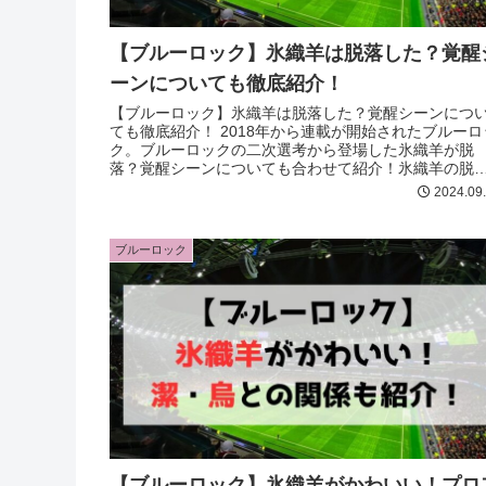
【ブルーロック】氷織羊は脱落した？覚醒
ーンについても徹底紹介！
【ブルーロック】氷織羊は脱落した？覚醒シーンにつ
ても徹底紹介！ 2018年から連載が開始されたブルーロ
ク。ブルーロックの二次選考から登場した氷織羊が脱
落？覚醒シーンについても合わせて紹介！氷織羊の脱
や覚醒シーンが気になる方は最後まで必見！
2024.09
ブルーロック
【ブルーロック】氷織羊がかわいい！プロ