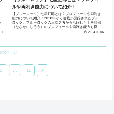
ルや両利き能力について紹介！
【ブルーロック】七星虹郎とは？プロフィールや両利き
ー
能力について紹介！2018年から連載が開始されたブルー
の
ロック。ブルーロックの三次選考から活躍した七星虹郎
て
（ななせにじろう）のプロフィールや両利き能力も徹底
紹介！七星虹郎が気になる方は最後まで必見！
.11
2024.09.06
次のページ
次
3
…
11
へ