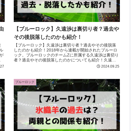
由
【ブルーロック】久遠渉は裏切り者？過去や
その後脱落したのかも紹介！
後
【ブルーロック】久遠渉は裏切り者？過去やその後脱落
ル
したのかも紹介！2018年から連載が開始されたブルーロ
が
ック。ブルーロックのチームZに所属する久遠渉は裏切り
國
者？過去やその後脱落したのかについても紹介！久遠渉
の裏切りが気になる方は最後まで必見！
.27
2024.09.25
ブルーロック