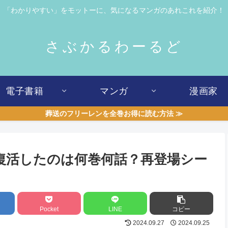
「わかりやすい」をモットーに、気になるマンガのあれこれを紹介！
さぶかるわーるど
電子書籍
マンガ
漫画家
葬送のフリーレンを全巻お得に読む方法 ≫
復活したのは何巻何話？再登場シー
Pocket
LINE
コピー
2024.09.27
2024.09.25