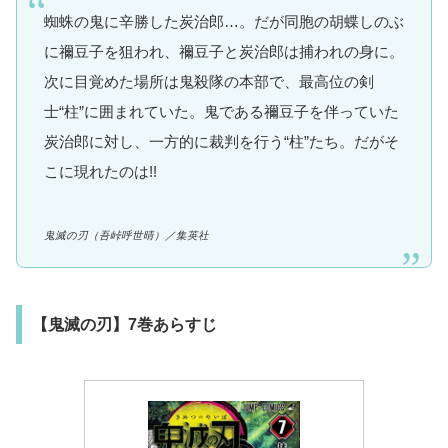
蜘蛛の鬼に辛勝した炭治郎…。だが同胞の胡蝶しのぶ
に禰豆子を狙われ、禰豆子と炭治郎は捕われの身に。
次に目覚めた場所は鬼殺隊の本部で、最高位の剣
士“柱”に囲まれていた。鬼である禰豆子を伴っていた
炭治郎に対し、一方的に裁判を行う“柱”たち。だがそ
こに現れたのは!!
鬼滅の刃
（吾峠呼世晴）
／集英社
【鬼滅の刃】7巻あらすじ