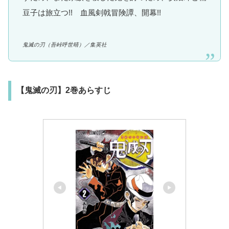
豆子は旅立つ!! 血風剣戟冒険譚、開幕!!
鬼滅の刃
（吾峠呼世晴）
／集英社
【鬼滅の刃】2巻あらすじ