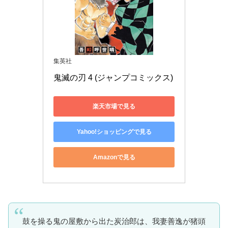
集英社
鬼滅の刃 4 (ジャンプコミックス)
楽天市場で見る
Yahoo!ショッピングで見る
Amazonで見る
鼓を操る鬼の屋敷から出た炭治郎は、我妻善逸が猪頭