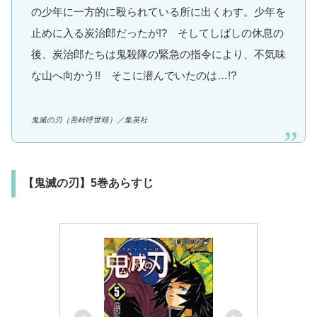
の少年に一方的に殴られている所に出くわす。少年を
止めに入る炭治郎だったが!? そしてしばしの休息の
後、炭治郎たちは鬼殺隊の緊急の指令により、不気味
な山へ向かう!! そこに潜んでいたのは…!?
鬼滅の刃
（吾峠呼世晴）
／集英社
【鬼滅の刃】5巻あらすじ