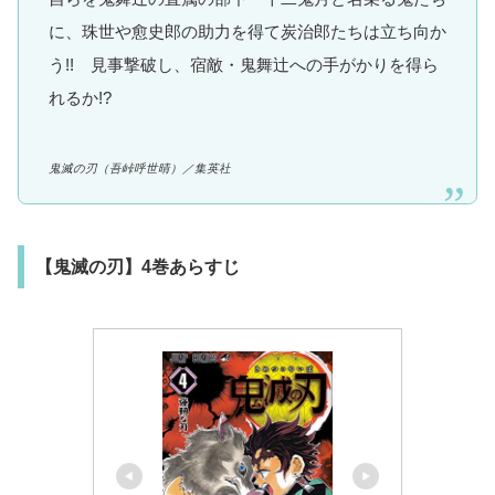
に、珠世や愈史郎の助力を得て炭治郎たちは立ち向か
う!! 見事撃破し、宿敵・鬼舞辻への手がかりを得ら
れるか!?
鬼滅の刃
（吾峠呼世晴）
／集英社
【鬼滅の刃】4巻あらすじ