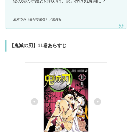
弦の鬼の堕姫との戦いは、思いがけぬ展開に!?
鬼滅の刃
（吾峠呼世晴）
／集英社
【鬼滅の刃】11巻あらすじ