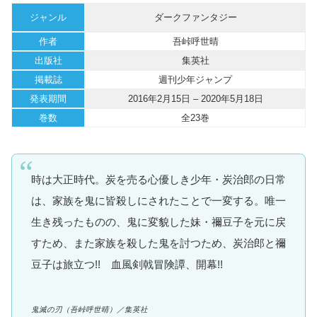
ジャンル
ダークファンタジー
作者
吾峠呼世晴
出版社
集英社
掲載誌
週刊少年ジャンプ
発表期間
2016年2月15日 – 2020年5月18日
巻数
全23巻
時は大正時代。炭を売る心優しき少年・炭治郎の日常
は、家族を鬼に皆殺しにされたことで一変する。唯一
生き残ったものの、鬼に変貌した妹・禰豆子を元に戻
すため、また家族を殺した鬼を討つため、炭治郎と禰
豆子は旅立つ!! 血風剣戟冒険譚、開幕!!
鬼滅の刃
（吾峠呼世晴）
／集英社