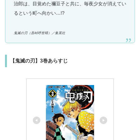
治郎は、目覚めた禰豆子と共に、毎夜少女が消えてい
るという町へ向かい…!?
鬼滅の刃
（吾峠呼世晴）
／集英社
【鬼滅の刃】3巻あらすじ