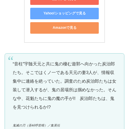
Yahoo!ショッピングで見る
Amazonで見る
“音柱”宇髄天元と共に鬼の棲む遊郭へ向かった炭治郎
たち。そこではくノ一である天元の妻3人が、情報収
集中に連絡を絶っていた。調査のため炭治郎たちは女
装して潜入するが、鬼の居場所は掴めなかった。そん
な中、花魁たちに鬼の魔の手が!! 炭治郎たちは、鬼
を見つけられるか!?
鬼滅の刃
（吾峠呼世晴）
／集英社