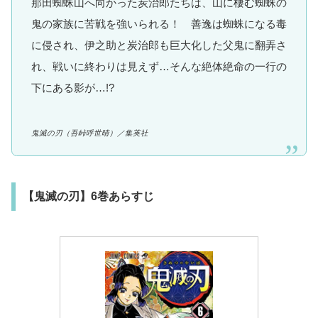
那田蜘蛛山へ向かった炭治郎たちは、山に棲む蜘蛛の
鬼の家族に苦戦を強いられる！ 善逸は蜘蛛になる毒
に侵され、伊之助と炭治郎も巨大化した父鬼に翻弄さ
れ、戦いに終わりは見えず…そんな絶体絶命の一行の
下にある影が…!?
鬼滅の刃
（吾峠呼世晴）
／集英社
【鬼滅の刃】6巻あらすじ