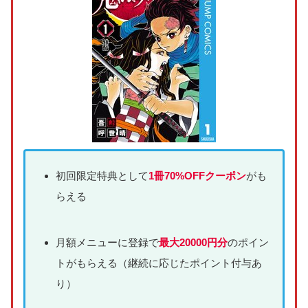
初回限定特典として
1冊70%OFFクーポン
がも
らえる
月額メニューに登録で
最大20000円分
のポイン
トがもらえる（継続に応じたポイント付与あ
り）