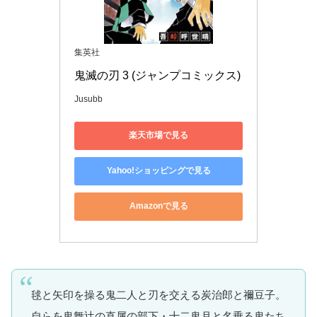
集英社
鬼滅の刃 3 (ジャンプコミックス)
Jusubb
楽天市場で見る
Yahoo!ショッピングで見る
Amazonで見る
毬と矢印を操る鬼二人と刃を交える炭治郎と禰豆子。
自らを鬼舞辻の直属の部下・十二鬼月と名乗る鬼たち