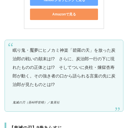
Amazonで見る
眠り鬼・魘夢にヒノカミ神楽「碧羅の天」を放った炭
治郎の戦いの顛末は!? さらに、炭治郎一行の下に現
れたものの正体とは!? そしてついに炎柱・煉獄杏寿
郎が動く。その強き者の口から語られる言葉の先に炭
治郎が見たものとは!?
鬼滅の刃
（吾峠呼世晴）
／集英社
【鬼滅の刃】9巻あらすじ