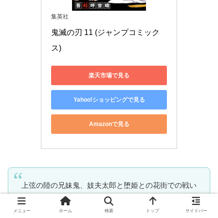
集英社
鬼滅の刃 11 (ジャンプコミック
ス)
楽天市場で見る
Yahoo!ショッピングで見る
Amazonで見る
上弦の陸の兄妹鬼、妓夫太郎と堕姫との花街での戦い
は熾烈を極める。次第に柱の宇髄と連携がとれる炭治
メニュー
ホーム
検索
トップ
サイドバー
郎たちだが、宇髄や伊之助、善逸は鬼の凶刃に倒れて