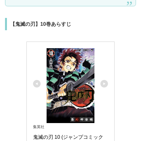
【鬼滅の刃】10巻あらすじ
集英社
鬼滅の刃 10 (ジャンプコミック