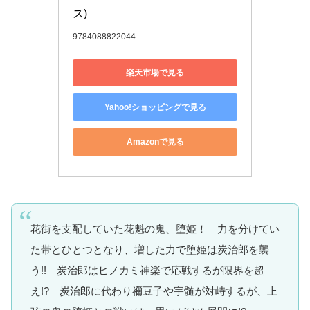
ス)
9784088822044
楽天市場で見る
Yahoo!ショッピングで見る
Amazonで見る
花街を支配していた花魁の鬼、堕姫！ 力を分けてい
た帯とひとつとなり、増した力で堕姫は炭治郎を襲
う!! 炭治郎はヒノカミ神楽で応戦するが限界を超
え!? 炭治郎に代わり禰豆子や宇髄が対峙するが、上