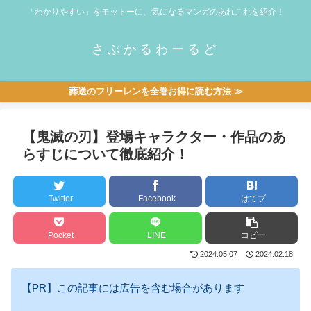
「わかりやすい」をモットーに、気になるマンガのあれこれを紹介！
さぶかるわーるど
葬送のフリーレンを全巻お得に読む方法 ≫
【鬼滅の刃】登場キャラクター・作品のあ
らすじについて徹底紹介！
Twitter
Facebook
はてブ
Pocket
LINE
コピー
2024.05.07
2024.02.18
【PR】この記事には広告を含む場合があります