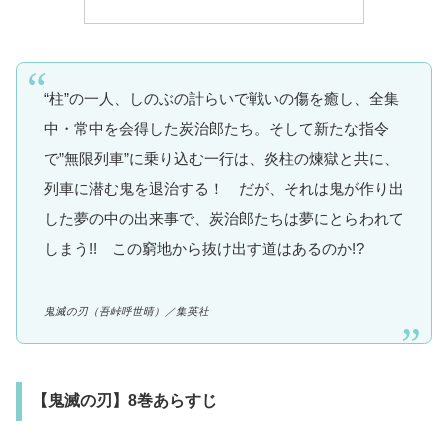
“柱”の一人、しのぶの計らいで戦いの傷を癒し、全集
中・常中を会得した炭治郎たち。そして新たな指令
で”無限列車”に乗り込む一行は、炎柱の煉獄と共に、
列車に潜む鬼を退治する！ だが、それは鬼が作り出
した夢の中の出来事で、炭治郎たちは夢にとらわれて
しまう!! この窮地から抜け出す道はあるのか!?
鬼滅の刃
（吾峠呼世晴）
／集英社
【鬼滅の刃】8巻あらすじ