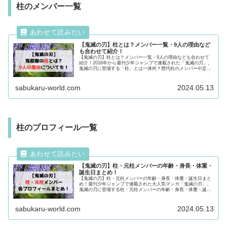
柱のメンバー一覧
【鬼滅の刃】柱とは？メンバー一覧・9人の理由など
も合わせて紹介！
【鬼滅の刃】柱とは？メンバー一覧・9人の理由なども合わせて
紹介！2016年から週刊少年ジャンプで連載された「鬼滅の刃」。
鬼滅の刃に登場する「柱」とは一体何？歴代柱のメンバーや定員
が9人の理由についても紹介！鬼滅の刃の柱が気になる方は最後
まで必見！
sabukaru-world.com
2024.05.13
柱のプロフィール一覧
【鬼滅の刃】柱・元柱メンバーの年齢・身長・体重・
誕生日まとめ！
【鬼滅の刃】柱・元柱メンバーの年齢・身長・体重・誕生日まと
め！週刊少年ジャンプで連載された大人気マンガ「鬼滅の刃」。
鬼滅の刃に登場する柱・元柱メンバーの年齢・身長・体重・誕生
日について徹底紹介！各キャラクターの情報が気になる方は最後
まで必見です！
sabukaru-world.com
2024.05.13