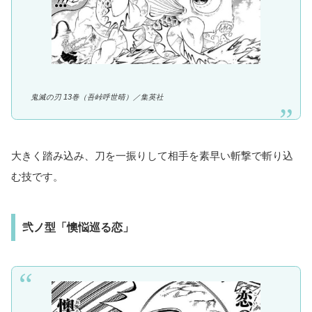
鬼滅の刃 13巻（吾峠呼世晴）／
集英社
大きく踏み込み、刀を一振りして相手を素早い斬撃で斬り込
む技です。
弐ノ型「懊悩巡る恋」