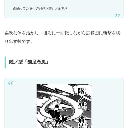
鬼滅の刃 14巻（吾峠呼世晴）／
集英社
柔軟な体を活かし、後ろに一回転しながら広範囲に斬撃を繰
り出す技です。
陸ノ型「猫足恋風」