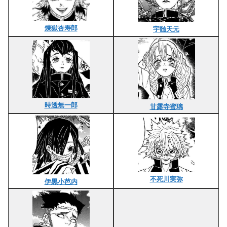
煉獄杏寿郎
宇髄天元
時透無一郎
甘露寺蜜璃
不死川実弥
伊黒小芭内