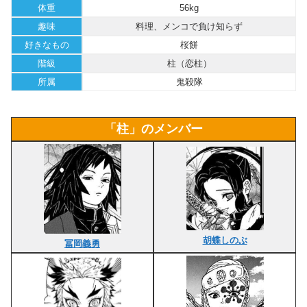
体重
56kg
趣味
料理、メンコで負け知らず
好きなもの
桜餅
階級
柱（恋柱）
所属
鬼殺隊
「柱」のメンバー
胡蝶しのぶ
冨岡義勇