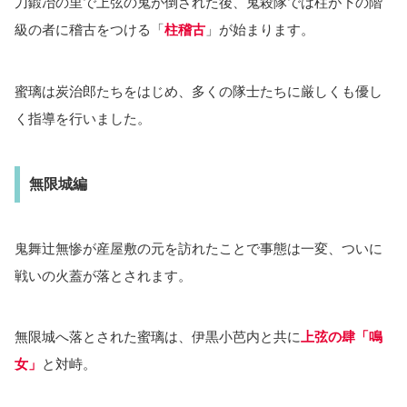
刀鍛冶の里で上弦の鬼が倒された後、鬼殺隊では柱が下の階
級の者に稽古をつける「
柱稽古
」が始まります。
蜜璃は炭治郎たちをはじめ、多くの隊士たちに厳しくも優し
く指導を行いました。
無限城編
鬼舞辻無惨が産屋敷の元を訪れたことで事態は一変、ついに
戦いの火蓋が落とされます。
無限城へ落とされた蜜璃は、伊黒小芭内と共に
上弦の肆「鳴
女」
と対峙。