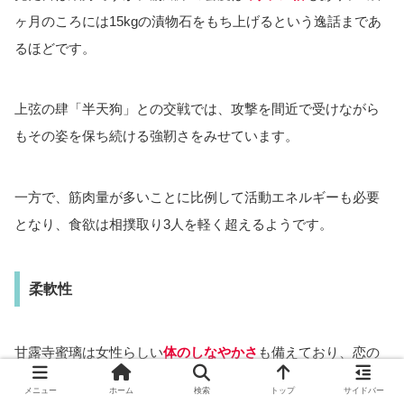
ヶ月のころには15kgの漬物石をもち上げるという逸話まであ
るほどです。
上弦の肆「半天狗」との交戦では、攻撃を間近で受けながら
もその姿を保ち続ける強靭さをみせています。
一方で、筋肉量が多いことに比例して活動エネルギーも必要
となり、食欲は相撲取り3人を軽く超えるようです。
柔軟性
甘露寺蜜璃は女性らしい
体のしなやかさ
も備えており、恋の
呼吸にもその特性が多く取り入れられています。
メニュー
ホーム
検索
トップ
サイドバー