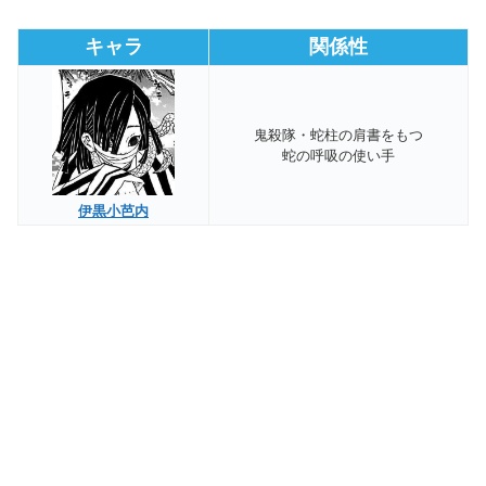
キャラ
関係性
鬼殺隊・蛇柱の肩書をもつ
蛇の呼吸の使い手
伊黒小芭内