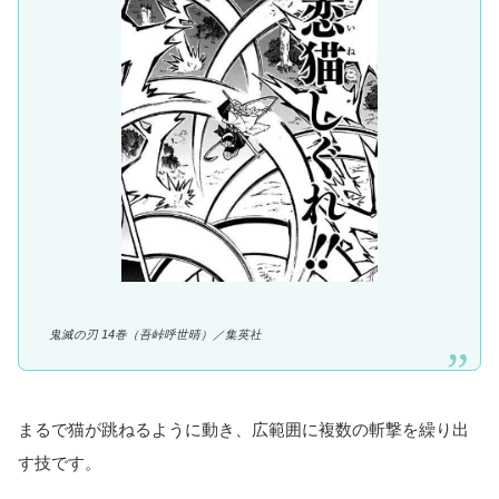
鬼滅の刃 14巻（吾峠呼世晴）／
集英社
まるで猫が跳ねるように動き、広範囲に複数の斬撃を繰り出
す技です。