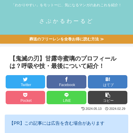
「わかりやすい」をモットーに、気になるマンガのあれこれを紹介！
さぶかるわーるど
葬送のフリーレンを全巻お得に読む方法 ≫
【鬼滅の刃】甘露寺蜜璃のプロフィール
は？呼吸や技・最後について紹介！
Twitter
Facebook
はてブ
Pocket
LINE
コピー
2024.05.13
2024.02.29
【PR】この記事には広告を含む場合があります