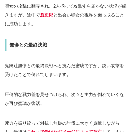
鳴女の攻撃に翻弄され、2人揃って攻撃すら届かない状況が続
きますが、途中で
愈史郎
と出会い鳴女の視界を乗っ取ること
に成功します。
無惨との最終決戦
鬼舞辻無惨との最終決戦へと挑んだ蜜璃ですが、鋭い攻撃を
受けたことで倒れてしまいます。
圧倒的な戦力差を見せつけられ、次々と主力が倒れていくな
か再び蜜璃が復活。
死力を振り絞って対抗し無惨の討伐に大きく貢献しながら
も、最後は
これまで受けたダメージによって死亡
してしまい