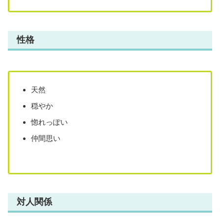
性格
天然
穏やか
惚れっぽい
仲間思い
対人関係