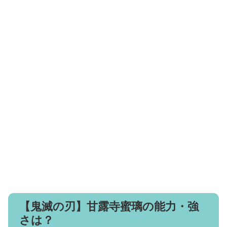
【鬼滅の刃】甘露寺蜜璃の能力・強
さは？