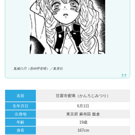
鬼滅の刃（吾峠呼世晴）／
集英社
名前
甘露寺蜜璃（かんろじみつり）
生年月日
6月1日
出身地
東京府 麻布區 飯倉
年齢
19歳
身長
167cm