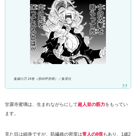
鬼滅の刃 14巻（吾峠呼世晴）／
集英社
甘露寺蜜璃は、生まれながらにして
超人並の筋力
をもってい
ます。
見た目は細身ですが、筋繊維の密度は
常人の8倍
もあり、1歳2