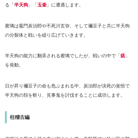
る「
半天狗
」「
玉壷
」に遭遇します。
蜜璃は竈門炭治郎や不死川玄弥、そして禰豆子と共に半天狗
の分裂体と戦いを繰り広げていきます。
半天狗の能力に翻弄される蜜璃でしたが、戦いの中で「
痣
」
を発動。
日が昇り禰豆子の命も危ぶまれる中、炭治郎が決死の覚悟で
半天狗の頚を斬り、見事鬼を討伐することに成功します。
柱稽古編