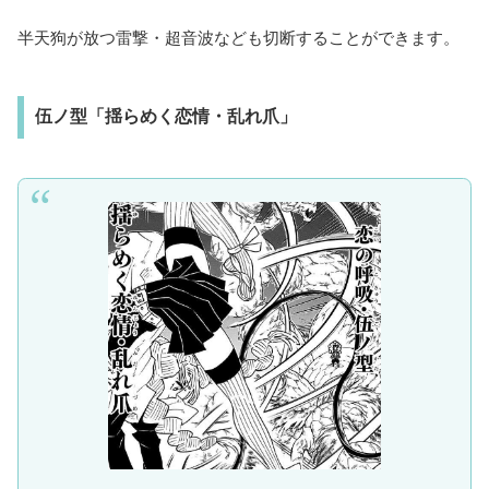
半天狗が放つ雷撃・超音波なども切断することができます。
伍ノ型「揺らめく恋情・乱れ爪」