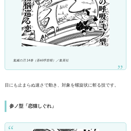
鬼滅の刃 14巻（吾峠呼世晴）／
集英社
目にも止まらぬ速さで動き、対象を螺旋状に斬る技です。
参ノ型「恋猫しぐれ」