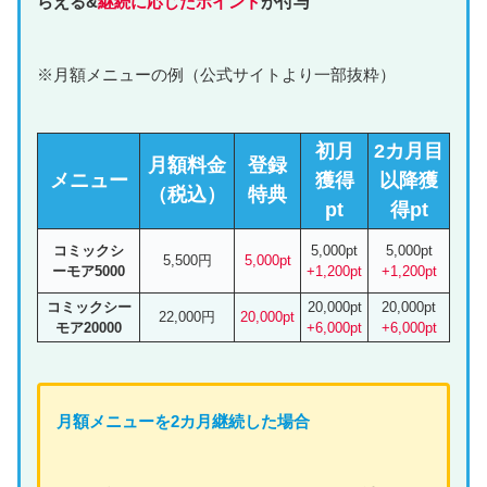
らえる&
継続に応じたポイント
が付与
※月額メニューの例（公式サイトより一部抜粋）
初月
2カ月目
月額料金
登録
メニュー
獲得
以降獲
（税込）
特典
pt
得pt
コミックシ
5,000pt
5,000pt
5,500円
5,000pt
ーモア5000
+1,200pt
+1,200pt
コミックシー
20,000pt
20,000pt
22,000円
20,000pt
モア20000
+6,000pt
+6,000pt
月額
メニュー
を2カ月継続した場合