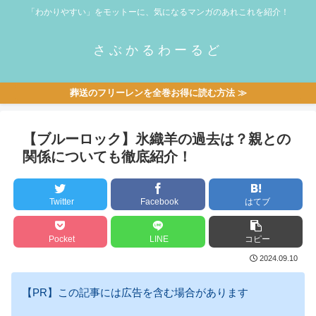
「わかりやすい」をモットーに、気になるマンガのあれこれを紹介！
さぶかるわーるど
葬送のフリーレンを全巻お得に読む方法 ≫
【ブルーロック】氷織羊の過去は？親との
関係についても徹底紹介！
Twitter
Facebook
はてブ
Pocket
LINE
コピー
2024.09.10
【PR】この記事には広告を含む場合があります