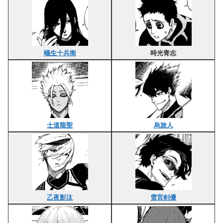
蟻生十兵衛
時光青志
士道龍聖
烏旅人
乙夜影汰
雪宮剣優