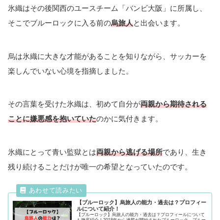
氷織はその後関西のユースチーム「バンビ大阪」に所属し、
そこでブルーロックに入る前の
烏旅人
と出会います。
烏は氷織に大きな才能があることを知りながら、サッカーを
楽しんでいない心境を指摘しました。
その言葉を受けた氷織は、初めて自分が
両親から期待される
ことに嫌悪感を抱いていた
のかに気付きます。
氷織にとって青い監獄とは
両親から逃げる場所
であり、生き
残り続けることだけが唯一の希望となっていたのです。
【ブルーロック】烏旅人の能力・過去は？プロフィー
ルについて紹介！
【ブルーロック】烏旅人の能力・過去は？プロフィールについて
も徹底紹介！2018年から連載が開始されたブルーロック。ブルー