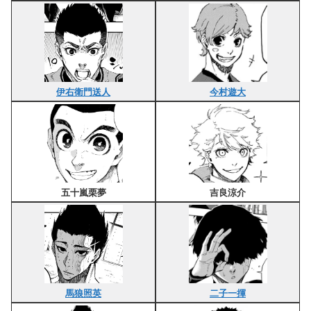
伊右衛門送人
今村遊大
五十嵐栗夢
吉良涼介
馬狼照英
二子一揮