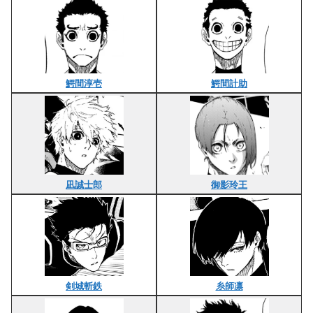
鰐間淳壱
鰐間計助
凪誠士郎
御影玲王
剣城斬鉄
糸師凛