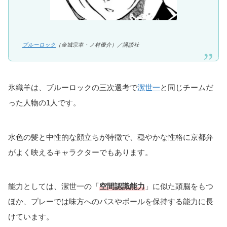
ブルーロック
（金城宗幸・ノ村優介）／講談社
氷織羊は、ブルーロックの三次選考で
潔世一
と同じチームだ
った人物の1人です。
水色の髪と中性的な顔立ちが特徴で、穏やかな性格に京都弁
がよく映えるキャラクターでもあります。
能力としては、潔世一の「
空間認識能力
」に似た頭脳をもつ
ほか、プレーでは味方へのパスやボールを保持する能力に長
けています。