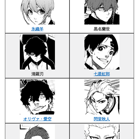
氷織羊
黒名蘭世
清羅刃
七星虹郎
オリヴァ・愛空
閃堂秋人