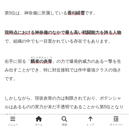
第5位は、神奈備に所属している
香刈緋雪
です。
現時点における神奈備のなかで最も高い戦闘能力を誇る人物
で、組織の中でも一目置かれている存在でもあります。
がしゃのえんこつ
右手に宿る「
餓者の炎骨
」の力で爆発的威力のある一撃を生
み出すことができ、特に対近接戦では作中最強クラスの強さ
です。
しかしながら、現状炎骨の力は制限されており、ポテンシャ
ルはあるものの実力が未だ不透明であることから第5位となり
ました。
メニュー
ホーム
検索
トップ
サイドバー