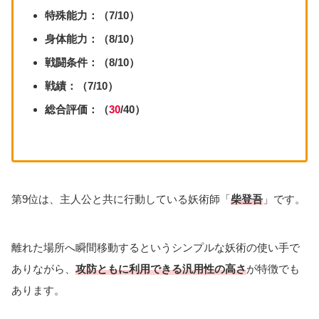
特殊能力：（7/10）
身体能力：（8/10）
戦闘条件：（8/10）
戦績：（7/10）
総合評価：（
30
/40）
第9位は、主人公と共に行動している妖術師「
柴登吾
」です。
離れた場所へ瞬間移動するというシンプルな妖術の使い手で
ありながら、
攻防ともに利用できる汎用性の高さ
が特徴でも
あります。