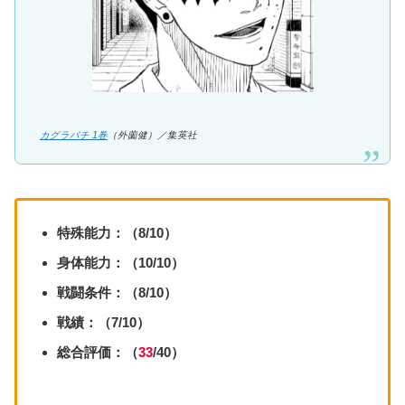
カグラバチ 1巻
（外薗健）／集英社
特殊能力：（8/10）
身体能力：（10/10）
戦闘条件：（8/10）
戦績：（7/10）
総合評価：（
33
/40）