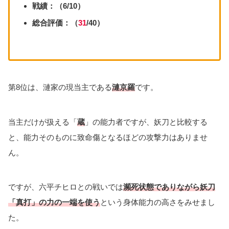
戦績：（6/10）
総合評価：（
31
/40）
第8位は、漣家の現当主である
漣京羅
です。
当主だけが扱える「
蔵
」の能力者ですが、妖刀と比較する
と、能力そのものに致命傷となるほどの攻撃力はありませ
ん。
ですが、六平チヒロとの戦いでは
瀕死状態でありながら妖刀
「真打」の力の一端を使う
という身体能力の高さをみせまし
た。