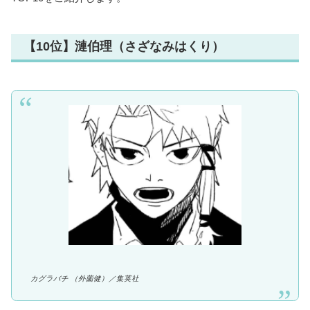
【10位】漣伯理（さざなみはくり）
カグラバチ （外薗健）／集英社