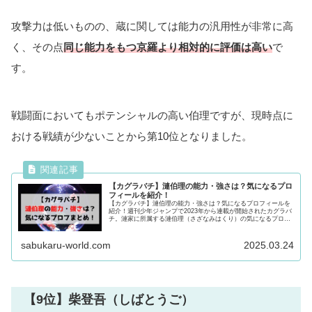
攻撃力は低いものの、蔵に関しては能力の汎用性が非常に高
く、その点
同じ能力をもつ京羅より相対的に評価は高い
で
す。
戦闘面においてもポテンシャルの高い伯理ですが、現時点に
おける戦績が少ないことから第10位となりました。
【カグラバチ】漣伯理の能力・強さは？気になるプロ
フィールを紹介！
【カグラバチ】漣伯理の能力・強さは？気になるプロフィールを
紹介！週刊少年ジャンプで2023年から連載が開始されたカグラバ
チ。漣家に所属する漣伯理（さざなみはくり）の気になるプロフ
や能力・強さ、過去について徹底紹介！気になる方は最後まで必
見です！
sabukaru-world.com
2025.03.24
【9位】柴登吾（しばとうご）