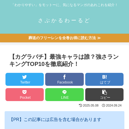
「わかりやすい」をモットーに、気になるマンガのあれこれを紹介！
さぶかるわーるど
葬送のフリーレンを全巻お得に読む方法 ≫
【カグラバチ】最強キャラは誰？強さラン
キングTOP10を徹底紹介！
Twitter
Facebook
はてブ
Pocket
LINE
コピー
2025.05.08
2024.09.24
【PR】この記事には広告を含む場合があります