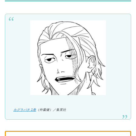
カグラバチ 1巻
（外薗健）／集英社