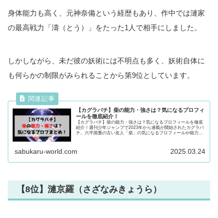
身体能力も高く、元神奈備という経歴もあり、作中では漣家
の最高戦力「濤（とう）」をたった1人で相手にしました。
しかしながら、未だ彼の妖術には不明点も多く、妖術自体に
も何らかの制限がみられることから第9位としています。
【カグラバチ】柴の能力・強さは？気になるプロフィ
ールを徹底紹介！
【カグラバチ】柴の能力・強さは？気になるプロフィールを徹底
紹介！週刊少年ジャンプで2023年から連載が開始されたカグラバ
チ。六平国重の古い友人「柴」の気になるプロフィールや能力・
強さ、過去について徹底紹介！柴について気になる方は最後まで
必見です！
sabukaru-world.com
2025.03.24
【8位】漣京羅（さざなみきょうら）