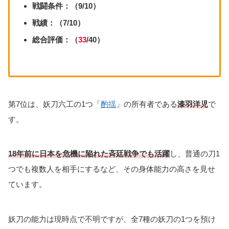
戦闘条件：（9/10）
戦績：（7/10）
総合評価：（
33
/40）
第7位は、妖刀六工の1つ「
酌揺
」の所有者である
漆羽洋児
で
す。
1
8年前に日本を危機に陥れた斉廷戦争でも活躍
し、普通の刀1
つでも複数人を相手にするなど、その身体能力の高さを見せ
ています。
妖刀の能力は現時点で不明ですが、全7種の妖刀の1つを預け