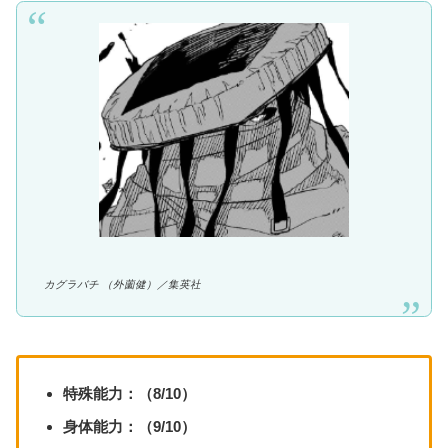
カグラバチ （外薗健）／集英社
特殊能力：（8/10）
身体能力：（9/10）