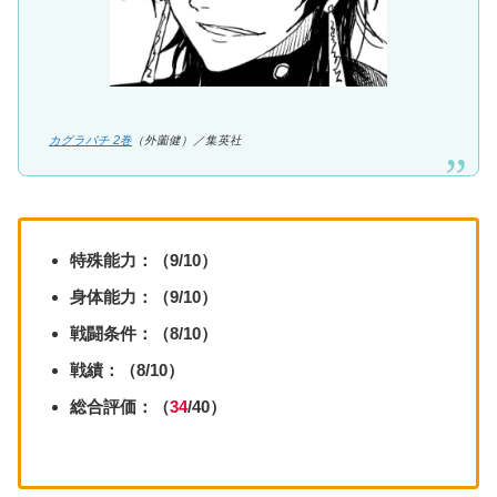
カグラバチ 2巻
（外薗健）／集英社
特殊能力：（9/10）
身体能力：（9/10）
戦闘条件：（8/10）
戦績：（8/10）
総合評価：（
34
/40）