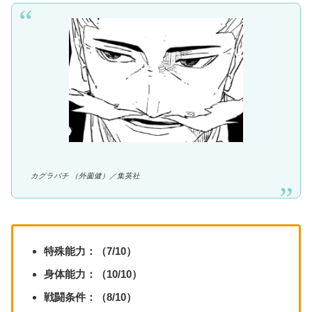
カグラバチ （外薗健）／集英社
特殊能力：（7/10）
身体能力：（10/10）
戦闘条件：（8/10）