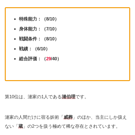
特殊能力：（8/10）
身体能力：（7/10）
戦闘条件：（8/10）
戦績：（6/10）
総合評価：（
29
/40）
第10位は、漣家の1人である
漣伯理
です。
漣家の人間だけに宿る妖術「
威葬
」のほか、当主にしか扱え
ない「
蔵
」の2つを扱う極めて稀な存在とされています。