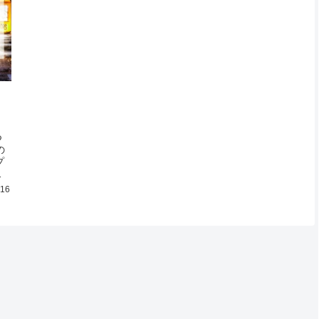
つ
の
プ
・
.16