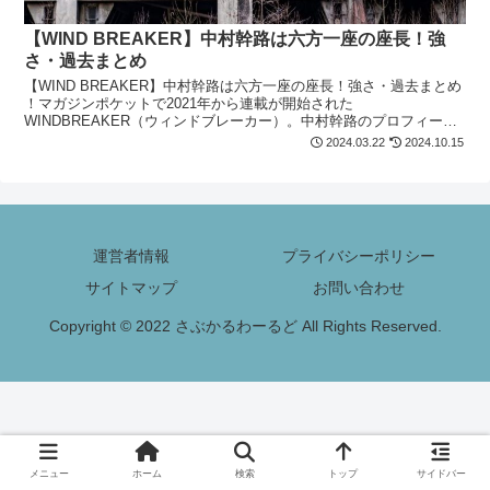
【WIND BREAKER】中村幹路は六方一座の座長！強
さ・過去まとめ
【WIND BREAKER】中村幹路は六方一座の座長！強さ・過去まとめ
！マガジンポケットで2021年から連載が開始された
WINDBREAKER（ウィンドブレーカー）。中村幹路のプロフィール
や強さ・過去について紹介！気になる方は最後まで必見！
2024.03.22
2024.10.15
運営者情報
プライバシーポリシー
サイトマップ
お問い合わせ
Copyright © 2022 さぶかるわーるど All Rights Reserved.
メニュー
ホーム
検索
トップ
サイドバー