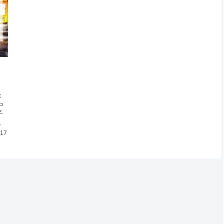
年
中
子
過
.17