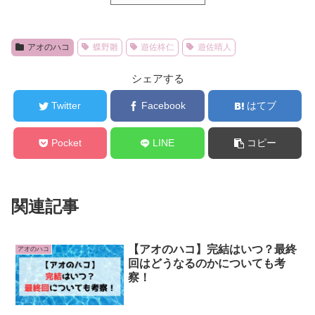
アオのハコ
蝶野雛
遊佐柊仁
遊佐晴人
シェアする
Twitter
Facebook
はてブ
Pocket
LINE
コピー
関連記事
【アオのハコ】完結はいつ？最終
アオのハコ
回はどうなるのかについても考
察！