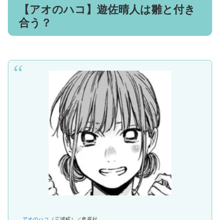
【アオのハコ】遊佐晴人は雛と付き
合う？
アオのハコ
（三浦糀）／集英社