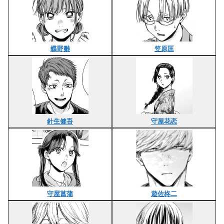
蝶野雛
笠原匡
針生健吾
守屋花恋
守屋菖蒲
遊佐柊二