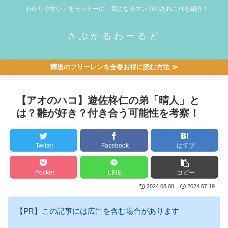
「わかりやすい」をモットーに、気になるマンガのあれこれを紹介！
さぶかるわーるど
葬送のフリーレンを全巻お得に読む方法 ≫
【アオのハコ】遊佐柊仁の弟「晴人」と
は？雛が好き？付き合う可能性を考察！
Twitter
Facebook
はてブ
Pocket
LINE
コピー
2024.08.08
2024.07.19
【PR】この記事には広告を含む場合があります