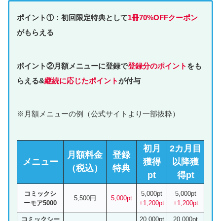
ポイント①：初回限定特典として
1冊70%OFFクーポン
がもらえる
ポイント②月額メニューに登録で
登録分のポイント
をも
らえる&
継続に応じたポイント
が付与
※月額メニューの例（公式サイトより一部抜粋）
初月
2カ月目
月額料金
登録
メニュー
獲得
以降獲
（税込）
特典
pt
得pt
コミックシ
5,000pt
5,000pt
5,500円
5,000pt
ーモア5000
+1,200pt
+1,200pt
コミックシー
20,000pt
20,000pt