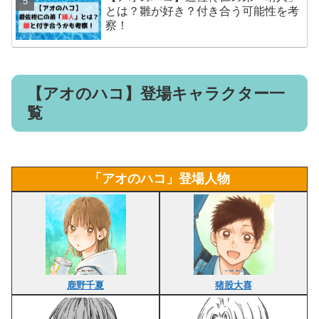
とは？雛が好き？付き合う可能性を考
察！
【アオのハコ】登場キャラクター一
覧
「アオのハコ」登場人物
鹿野千夏
猪股大喜