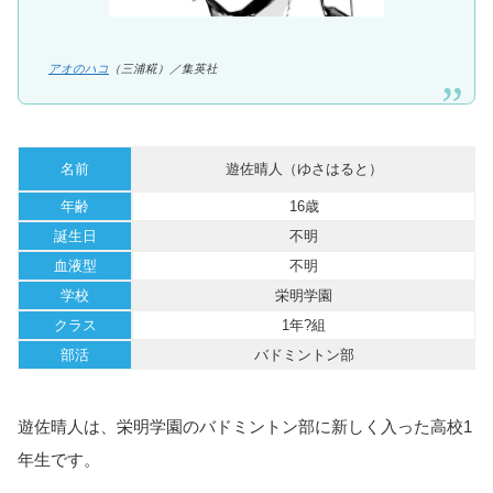
アオのハコ
（三浦糀）／集英社
名前
遊佐晴人（ゆさはると）
年齢
16歳
誕生日
不明
血液型
不明
学校
栄明学園
クラス
1年?組
部活
バドミントン部
遊佐晴人は、栄明学園のバドミントン部に新しく入った高校1
年生です。