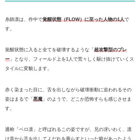
糸師凛は、作中で
覚醒状態（FLOW）に至った人物の1人
で
す。
覚醒状態に入ると全てを破壊するような「
超攻撃型
のプレ
ー
」となり、フィールド上を1人で荒々しく駆け抜けていくス
タイルに変貌します。
赤く染まった目に、舌を出しながら破壊衝動に追われるその
姿はまるで「
悪魔
」のようで、どこか恐怖すらも感じさせま
す。
通称「ベロ凛」と呼ばれるこの姿ですが、兄の冴いわく、凛
は昔から舌を出してよだれを垂らすといった癖があったよう