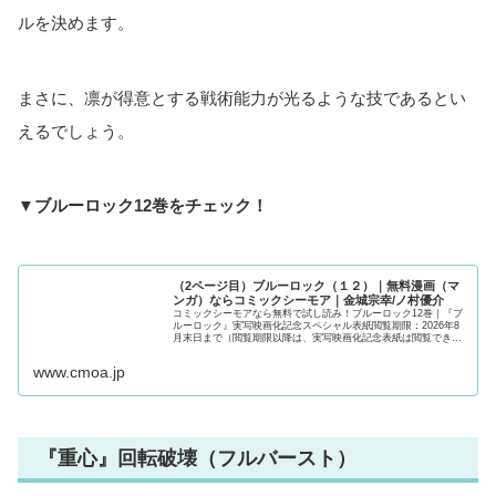
ルを決めます。
まさに、凛が得意とする戦術能力が光るような技であるとい
えるでしょう。
▼ブルーロック12巻をチェック！
（2ページ目）ブルーロック（１２）｜無料漫画（マ
ンガ）ならコミックシーモア｜金城宗幸/ノ村優介
コミックシーモアなら無料で試し読み！ブルーロック12巻｜『ブ
ルーロック』実写映画化記念スペシャル表紙閲覧期限：2026年8
月末日まで（閲覧期限以降は、実写映画化記念表紙は閲覧できな
くなりますのでご注意ください）2018年、W杯。日本代表は無残
に散った。今大会もベスト16止まり…。アジアでは強豪？組織力
www.cmoa.jp
は世界レベル？そん...
『重心』回転破壊（フルバースト）