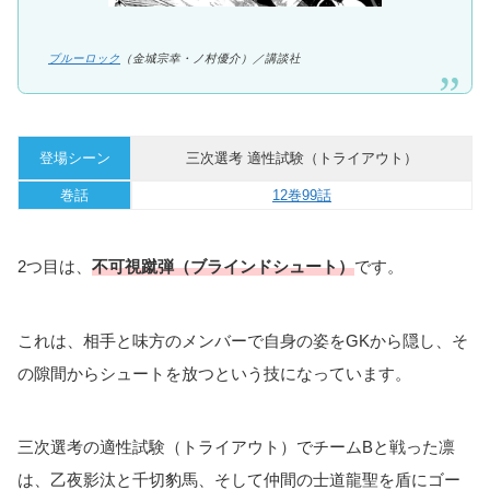
ブルーロック
（金城宗幸・ノ村優介）／講談社
登場シーン
三次選考 適性試験（トライアウト）
巻話
12巻99話
2つ目は、
不可視蹴弾（ブラインドシュート）
です。
これは、相手と味方のメンバーで自身の姿をGKから隠し、そ
の隙間からシュートを放つという技になっています。
三次選考の適性試験（トライアウト）でチームBと戦った凛
は、乙夜影汰と千切豹馬、そして仲間の士道龍聖を盾にゴー