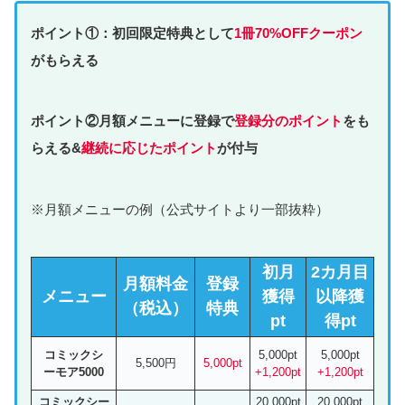
ポイント①：初回限定特典として
1冊70%OFFクーポン
がもらえる
ポイント②月額メニューに登録で
登録分のポイント
をも
らえる&
継続に応じたポイント
が付与
※月額メニューの例（公式サイトより一部抜粋）
初月
2カ月目
月額料金
登録
メニュー
獲得
以降獲
（税込）
特典
pt
得pt
コミックシ
5,000pt
5,000pt
5,500円
5,000pt
ーモア5000
+1,200pt
+1,200pt
コミックシー
20,000pt
20,000pt