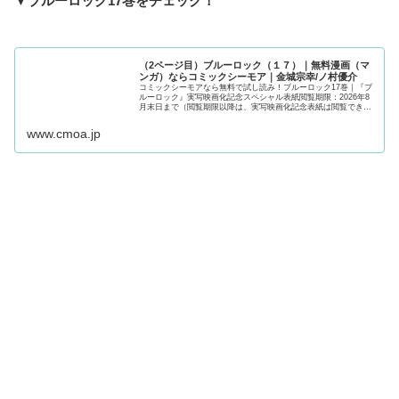
▼ブルーロック17巻をチェック！
（2ページ目）ブルーロック（１７）｜無料漫画（マ
ンガ）ならコミックシーモア｜金城宗幸/ノ村優介
コミックシーモアなら無料で試し読み！ブルーロック17巻｜『ブ
ルーロック』実写映画化記念スペシャル表紙閲覧期限：2026年8
月末日まで（閲覧期限以降は、実写映画化記念表紙は閲覧できな
くなりますのでご注意ください）2018年、W杯。日本代表は無残
に散った。今大会もベスト16止まり…。アジアでは強豪？組織力
www.cmoa.jp
は世界レベル？そん...