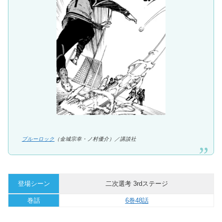
ブルーロック
（金城宗幸・ノ村優介）／講談社
登場シーン
二次選考 3rdステージ
巻話
6巻48話