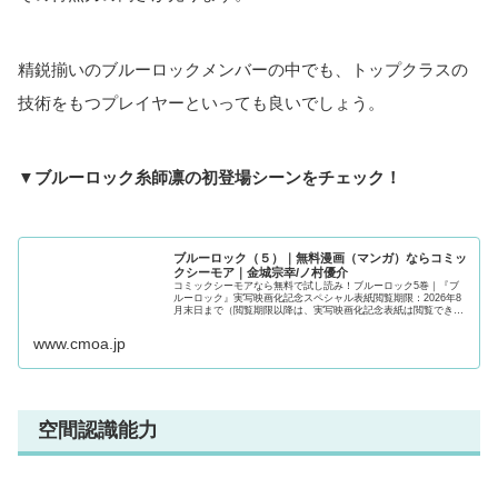
精鋭揃いのブルーロックメンバーの中でも、トップクラスの
技術をもつプレイヤーといっても良いでしょう。
▼ブルーロック糸師凛の初登場シーンをチェック！
ブルーロック（５）｜無料漫画（マンガ）ならコミッ
クシーモア｜金城宗幸/ノ村優介
コミックシーモアなら無料で試し読み！ブルーロック5巻｜『ブ
ルーロック』実写映画化記念スペシャル表紙閲覧期限：2026年8
月末日まで（閲覧期限以降は、実写映画化記念表紙は閲覧できな
くなりますのでご注意ください）2018年、W杯。日本代表は無残
に散った。今大会もベスト16止まり…。アジアでは強豪？組織力
www.cmoa.jp
は世界レベル？そんな...
空間認識能力