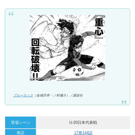
ブルーロック
（金城宗幸・ノ村優介）／講談社
登場シーン
U-20日本代表戦
巻話
17巻144話