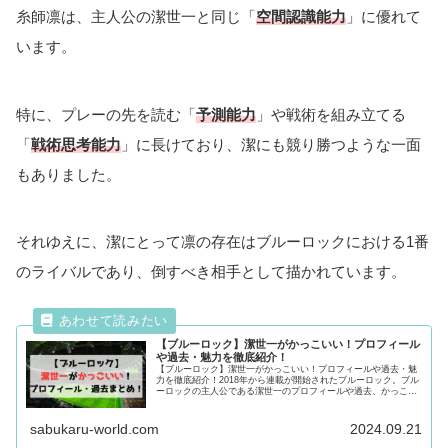
糸師凛は、主人公の潔世一と同じ「
空間認識能力
」に優れて
います。
特に、プレーの先を読む「
予測能力
」や戦術を組み立てる
「
戦術思考能力
」に長けており、潔にも競り勝つような一面
もありました。
それゆえに、潔にとって凛の存在はブルーロックにおける1番
のライバルであり、倒すべき相手として描かれています。
【ブルーロック】潔世一がかっこいい！プロフィール
や過去・魅力を徹底紹介！
【ブルーロック】潔世一がかっこいい！プロフィールや過去・魅
力を徹底紹介！2018年から連載が開始されたブルーロック。ブル
ーロックの主人公である潔世一のプロフィールや過去、かっこい
い魅力についても徹底紹介！潔世一が気になる方は最後まで必見
です！
sabukaru-world.com
2024.09.21