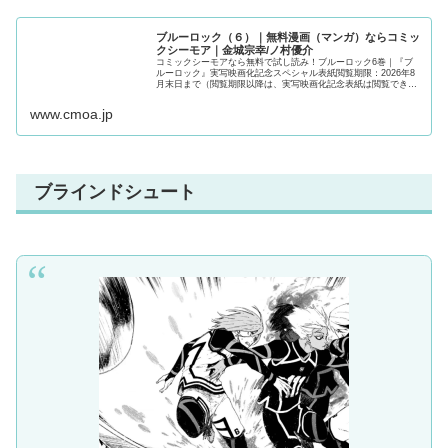
ブルーロック（６）｜無料漫画（マンガ）ならコミッ
クシーモア｜金城宗幸/ノ村優介
コミックシーモアなら無料で試し読み！ブルーロック6巻｜『ブ
ルーロック』実写映画化記念スペシャル表紙閲覧期限：2026年8
月末日まで（閲覧期限以降は、実写映画化記念表紙は閲覧できな
くなりますのでご注意ください）2018年、W杯。日本代表は無残
に散った。今大会もベスト16止まり…。アジアでは強豪？組織力
www.cmoa.jp
は世界レベル？そんな...
ブラインドシュート