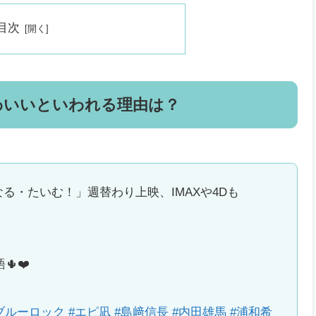
目次
わいいといわれる理由は？
る・たいむ！」週替わり上映、IMAXや4Dも
❤️
ブルーロック
#エピ凪
#島﨑信長
#内田雄馬
#浦和希