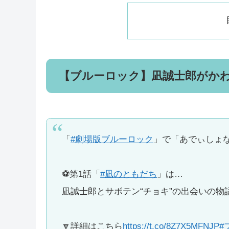
【ブルーロック】凪誠士郎がか
「
#劇場版ブルーロック
」で「あでぃしょな
⚽️第1話「
#凪のともだち
」は…
凪誠士郎とサボテン“チョキ”の出会いの物語
🔽詳細はこちら
https://t.co/8Z7X5MFNJP
#