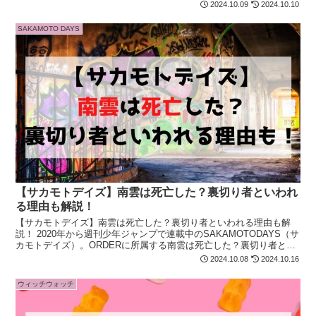
去について徹底紹介！ニコが気になる方は最後まで必見です！
2024.10.09
2024.10.10
SAKAMOTO DAYS
【サカモトデイズ】南雲は死亡した？裏切り者といわれ
る理由も解説！
【サカモトデイズ】南雲は死亡した？裏切り者といわれる理由も解
説！ 2020年から週刊少年ジャンプで連載中のSAKAMOTODAYS（サ
カモトデイズ）。ORDERに所属する南雲は死亡した？裏切り者とい
われる理由についても徹底紹介！気になる方必見！
2024.10.08
2024.10.16
ウィッチウォッチ