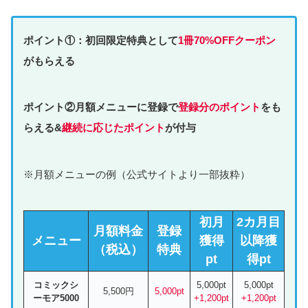
ポイント①：初回限定特典として
1冊70%OFFクーポン
がもらえる
ポイント②月額メニューに登録で
登録分のポイント
をも
らえる&
継続に応じたポイント
が付与
※月額メニューの例（公式サイトより一部抜粋）
初月
2カ月目
月額料金
登録
メニュー
獲得
以降獲
（税込）
特典
pt
得pt
コミックシ
5,000pt
5,000pt
5,500円
5,000pt
ーモア5000
+1,200pt
+1,200pt