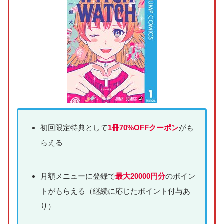
初回限定特典として
1冊70%OFFクーポン
がも
らえる
月額メニューに登録で
最大20000円分
のポイン
トがもらえる（継続に応じたポイント付与あ
り）