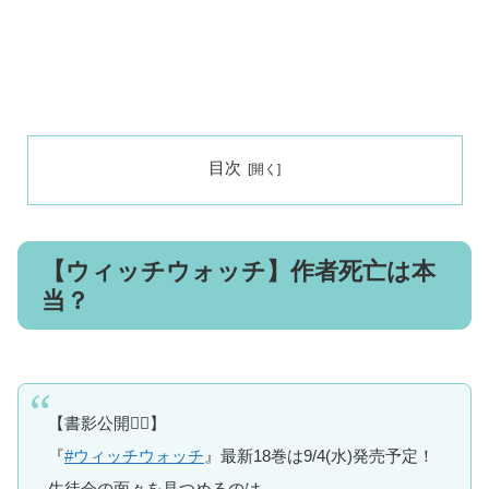
目次
【ウィッチウォッチ】作者死亡は本
当？
【書影公開🧙‍♀️】
『
#ウィッチウォッチ
』最新18巻は9/4(水)発売予定！
生徒会の面々を見つめるのは、