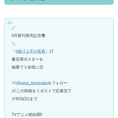
／
9月新刊発売記念📚
＼
『
#逃げ上手の若君
』17
書店用ポスターを
抽選で３名様に😉
1⃣
@jump_henshubu
をフォロー
2⃣この投稿をリポストで応募完了
※9/15(日)まで
TVアニメ絶好調‼️