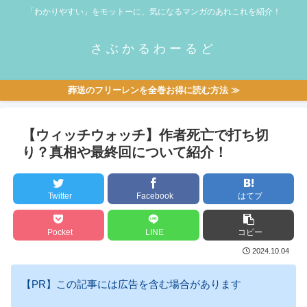
「わかりやすい」をモットーに、気になるマンガのあれこれを紹介！
さぶかるわーるど
葬送のフリーレンを全巻お得に読む方法 ≫
【ウィッチウォッチ】作者死亡で打ち切
り？真相や最終回について紹介！
Twitter
Facebook
はてブ
Pocket
LINE
コピー
2024.10.04
【PR】この記事には広告を含む場合があります