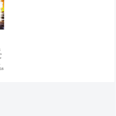
年
中
ア
去
.16