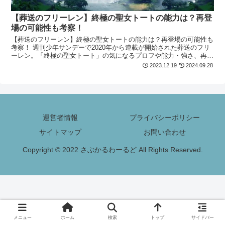
【葬送のフリーレン】終極の聖女トートの能力は？再登
場の可能性も考察！
【葬送のフリーレン】終極の聖女トートの能力は？再登場の可能性も
考察！ 週刊少年サンデーで2020年から連載が開始された葬送のフリ
ーレン。「終極の聖女トート」の気になるプロフや能力・強さ、再登
場の可能性についても紹介！気になる方は最後まで必見です！
2023.12.19
2024.09.28
運営者情報
プライバシーポリシー
サイトマップ
お問い合わせ
Copyright © 2022 さぶかるわーるど All Rights Reserved.
メニュー
ホーム
検索
トップ
サイドバー