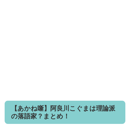
【あかね噺】阿良川こぐまは理論派
の落語家？まとめ！