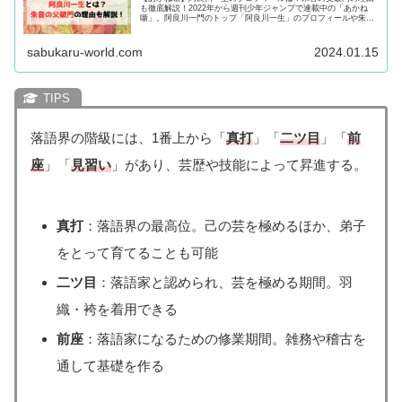
も徹底解説！2022年から週刊少年ジャンプで連載中の「あかね
噺」。阿良川一門のトップ「阿良川一生」のプロフィールや朱音
の父「阿良川志ん太」の破門理由についても解説！気になる方は
必見！
sabukaru-world.com
2024.01.15
落語界の階級には、1番上から「
真打
」「
二ツ目
」「
前
座
」「
見習い
」があり、芸歴や技能によって昇進する。
真打
：落語界の最高位。己の芸を極めるほか、弟子
をとって育てることも可能
二ツ目
：落語家と認められ、芸を極める期間。羽
織・袴を着用できる
前座
：落語家になるための修業期間。雑務や稽古を
通して基礎を作る