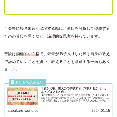
可楽杯に桜咲朱音が出場する際は、演目を分析して優勝する
ための算段を導くなど、
論理的な思考
を持っています。
普段は
消極的な性格
で、朱音が弟子入りした際は自身の教え
で辞めていくことを嫌い、教えることを躊躇する一面もあり
ました。
【あかね噺】主人公の桜咲朱音（阿良川あかね）と
は？プロフまとめ！
【あかね噺】主人公の桜咲朱音（阿良川あかね）とは？プロフま
とめ！2022年から週刊少年ジャンプで連載中の「あかね噺」。主
人公で阿良川志ぐまの弟子「桜咲朱音／阿良川あかね」の気にな
るプロフィールや落語の特徴も合わせて紹介！気になる方は最後
まで必見！
sabukaru-world.com
2024.01.15