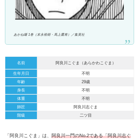
あかね噺 1巻（
末永裕樹・馬上鷹将
）／集英社
名前
阿良川こぐま（あらかわこぐま）
生年月日
不明
年齢
29歳
身長
不明
体重
不明
師匠
阿良川志ぐま
階級
二ツ目
「阿良川こぐま」は、
阿良川一門のNo.2である「阿良川志ぐ