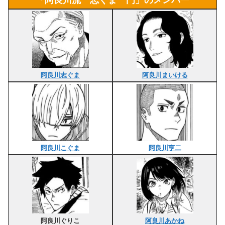
阿良川志ぐま
阿良川まいける
阿良川こぐま
阿良川亨二
阿良川ぐりこ
阿良川あかね