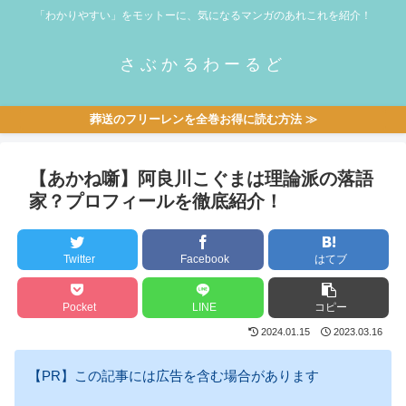
「わかりやすい」をモットーに、気になるマンガのあれこれを紹介！
さぶかるわーるど
葬送のフリーレンを全巻お得に読む方法 ≫
【あかね噺】阿良川こぐまは理論派の落語
家？プロフィールを徹底紹介！
Twitter
Facebook
はてブ
Pocket
LINE
コピー
2024.01.15
2023.03.16
【PR】この記事には広告を含む場合があります