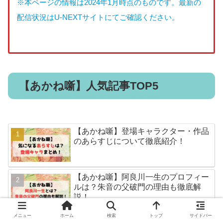
※本ページの情報は
2024年1月
時点のものです。最新の
配信状況はU-NEXTサイトにてご確認ください。
【あかね噺】人気記事TOP5
【あかね噺】登場キャラクター・作品
のあらすじについて徹底紹介！
【あかね噺】阿良川一生のプロフィー
ルは？朱音の父破門の理由も徹底解
説！
メニュー
ホーム
検索
トップ
サイドバー
【あかね噺】蘭彩歌うららとは？妖艶