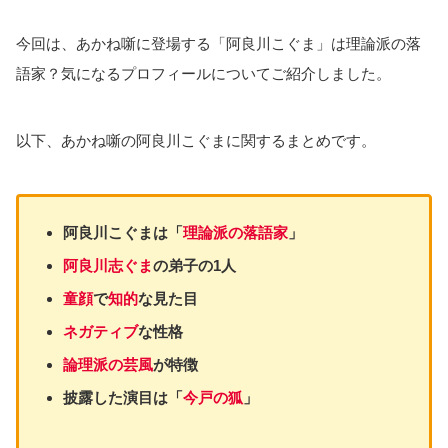
今回は、あかね噺に登場する「阿良川こぐま」は理論派の落
語家？気になるプロフィールについてご紹介しました。
以下、あかね噺の阿良川こぐまに関するまとめです。
阿良川こぐまは「
理論派の落語家
」
阿良川志ぐま
の弟子
の1人
童顔
で
知的
な見た目
ネガティブ
な性格
論理派の
芸風
が特徴
披露した演目は「
今戸の狐
」