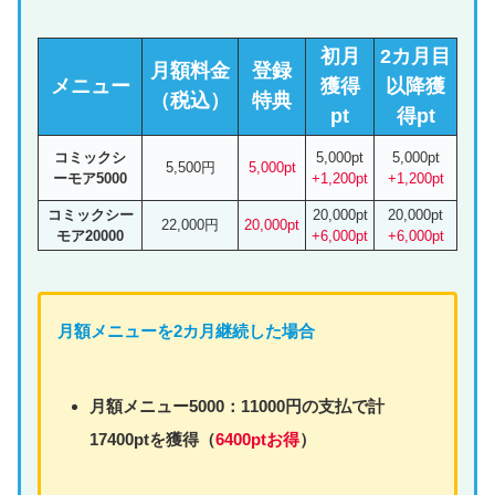
初月
2カ月目
月額料金
登録
メニュー
獲得
以降獲
（税込）
特典
pt
得pt
コミックシ
5,000pt
5,000pt
5,500円
5,000pt
ーモア5000
+1,200pt
+1,200pt
コミックシー
20,000pt
20,000pt
22,000円
20,000pt
モア20000
+6,000pt
+6,000pt
月額
メニュー
を2カ月継続した場合
月額
メニュー
5000：11000円の支払で計
17400ptを獲得（
6400ptお得
）