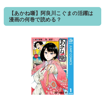
【あかね噺】阿良川こぐまの活躍は
漫画の何巻で読める？