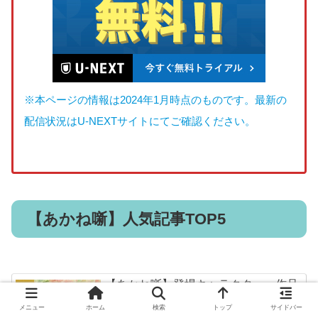
※本ページの情報は
2024年1月
時点のものです。最新の
配信状況はU-NEXTサイトにてご確認ください。
【あかね噺】人気記事TOP5
【あかね噺】登場キャラクター・作品
のあらすじについて徹底紹介！
メニュー
ホーム
検索
トップ
サイドバー