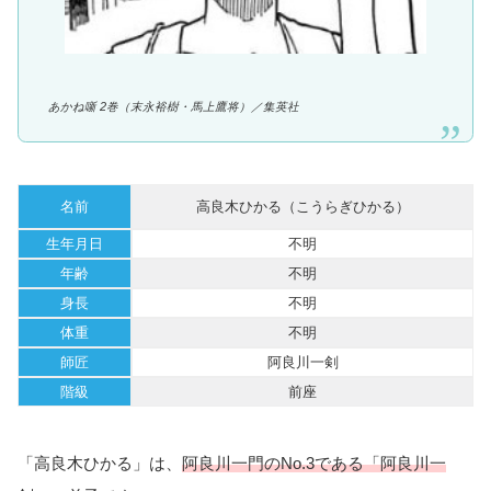
あかね噺 2巻（
末永裕樹・馬上鷹将
）／集英社
名前
高良木ひかる（こうらぎひかる）
生年月日
不明
年齢
不明
身長
不明
体重
不明
師匠
阿良川一剣
階級
前座
「高良木ひかる」は、
阿良川一門のNo.3である「阿良川一