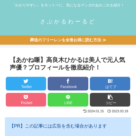
「わかりやすい」をモットーに、気になるマンガのあれこれを紹介！
さぶかるわーるど
葬送のフリーレンを全巻お得に読む方法 ≫
【あかね噺】高良木ひかるは美人で元人気
声優？プロフィールを徹底紹介！
Twitter
Facebook
はてブ
Pocket
LINE
コピー
2024.01.15
2023.03.18
【PR】この記事には広告を含む場合があります