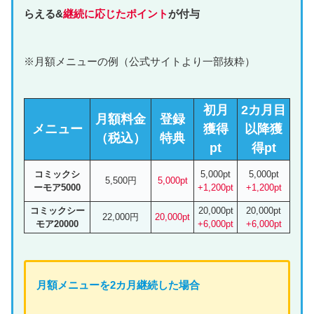
らえる&
継続に応じたポイント
が付与
※月額メニューの例（公式サイトより一部抜粋）
初月
2カ月目
月額料金
登録
メニュー
獲得
以降獲
（税込）
特典
pt
得pt
コミックシ
5,000pt
5,000pt
5,500円
5,000pt
ーモア5000
+1,200pt
+1,200pt
コミックシー
20,000pt
20,000pt
22,000円
20,000pt
モア20000
+6,000pt
+6,000pt
月額
メニュー
を2カ月継続した場合