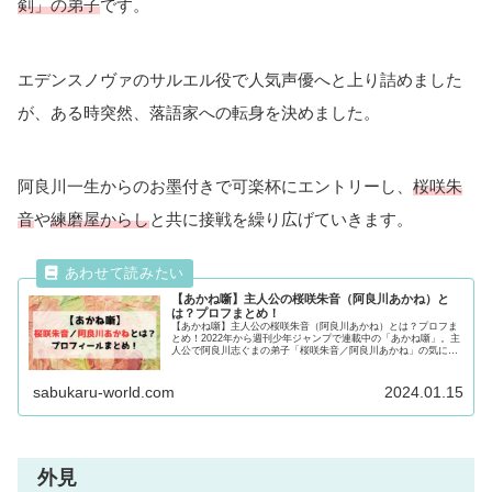
剣」の弟子
です。
エデンスノヴァのサルエル役で人気声優へと上り詰めました
が、ある時突然、落語家への転身を決めました。
阿良川一生からのお墨付きで可楽杯にエントリーし、
桜咲朱
音
や
練磨屋からし
と共に接戦を繰り広げていきます。
【あかね噺】主人公の桜咲朱音（阿良川あかね）と
は？プロフまとめ！
【あかね噺】主人公の桜咲朱音（阿良川あかね）とは？プロフま
とめ！2022年から週刊少年ジャンプで連載中の「あかね噺」。主
人公で阿良川志ぐまの弟子「桜咲朱音／阿良川あかね」の気にな
るプロフィールや落語の特徴も合わせて紹介！気になる方は最後
まで必見！
sabukaru-world.com
2024.01.15
外見