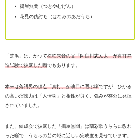
搗屋無間（つきやむげん）
花見の仇討ち（はなみのあだうち）
「芝浜」は、かつて
桜咲朱音の父「阿良川志ん太」が真打昇
進試験で披露した噺
でもあります。
本来は落語界の頂点「真打」が演目に選ぶ噺
ですが、ひかる
の高い演技力は「人情噺」と相性が良く、強みが存分に発揮
されていました。
また、錬成会で披露した「搗屋無間」は蘭彩歌うららに教わ
った噺で、うららの芸の域に近しい完成度を見せています。