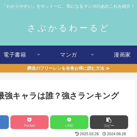
「わかりやすい」をモットーに、気になるマンガのあれこれを紹介！
さぶかるわーるど
電子書籍
マンガ
漫画家
葬送のフリーレンを全巻お得に読む方法 ≫
】最強キャラは誰？強さランキング
Pocket
LINE
コピー
2025.03.26
2024.08.28