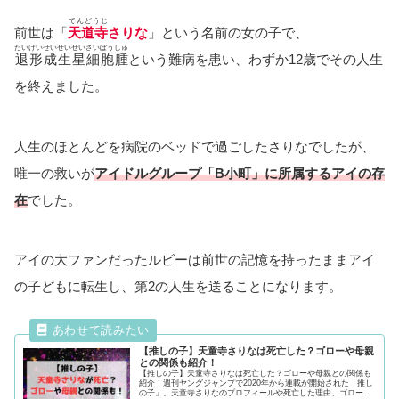
てんどうじ
前世は「
天道寺
さりな
」という名前の女の子で、
たいけいせいせいせいさいぼうしゅ
退形成生星細胞腫
という難病を患い、わずか12歳でその人生
を終えました。
人生のほとんどを病院のベッドで過ごしたさりなでしたが、
唯一の救いが
アイドルグループ「B小町」に所属するアイの存
在
でした。
アイの大ファンだったルビーは前世の記憶を持ったままアイ
の子どもに転生し、第2の人生を送ることになります。
【推しの子】天童寺さりなは死亡した？ゴローや母親
との関係も紹介！
【推しの子】天童寺さりなは死亡した？ゴローや母親との関係も
紹介！週刊ヤングジャンプで2020年から連載が開始された「推し
の子」。天童寺さりなのプロフィールや死亡した理由、ゴローや