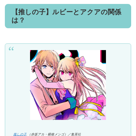
【推しの子】ルビーとアクアの関係
は？
推しの子
（赤坂アカ・横槍メンゴ）／集英社