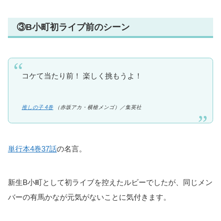
③B小町初ライブ前のシーン
コケて当たり前！ 楽しく挑もうよ！
推しの子 4巻
（赤坂アカ・横槍メンゴ）／集英社
単行本4巻37話
の名言。
新生B小町として初ライブを控えたルビーでしたが、同じメン
バーの有馬かなが元気がないことに気付きます。