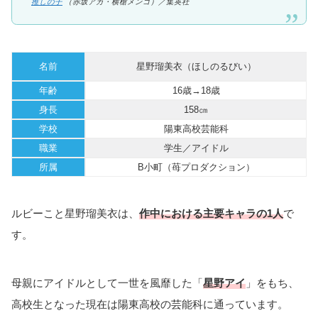
推しの子
（赤坂アカ・横槍メンゴ）／集英社
名前
星野瑠美衣（ほしのるびい）
年齢
16歳→18歳
身長
158㎝
学校
陽東高校芸能科
職業
学生／アイドル
所属
B小町（苺プロダクション）
ルビーこと星野瑠美衣は、
作中における主要キャラの1人
で
す。
母親にアイドルとして一世を風靡した「
星野アイ
」をもち、
高校生となった現在は陽東高校の芸能科に通っています。