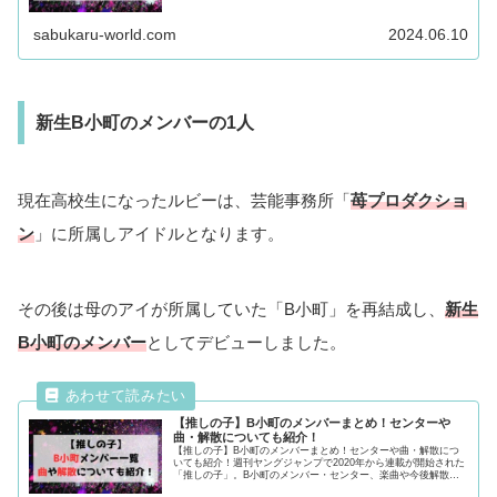
母親との関係についても紹介！天童寺さりなが気になる方は最後
まで必見！
sabukaru-world.com
2024.06.10
新生B小町のメンバーの1人
現在高校生になったルビーは、芸能事務所「
苺プロダクショ
ン
」に所属しアイドルとなります。
その後は母のアイが所属していた「B小町」を再結成し、
新生
B小町のメンバー
としてデビューしました。
【推しの子】B小町のメンバーまとめ！センターや
曲・解散についても紹介！
【推しの子】B小町のメンバーまとめ！センターや曲・解散につ
いても紹介！週刊ヤングジャンプで2020年から連載が開始された
「推しの子」。B小町のメンバー・センター、楽曲や今後解散す
るのかについても徹底紹介！B小町のメンバーが気になる方は最