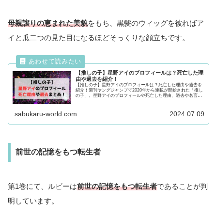
母親譲りの恵まれた美貌
をもち、黒髪のウィッグを被ればア
イと瓜二つの見た目になるほどそっくりな顔立ちです。
【推しの子】星野アイのプロフィールは？死亡した理
由や過去を紹介！
【推しの子】星野アイのプロフィールは？死亡した理由や過去を
紹介！週刊ヤングジャンプで2020年から連載が開始された「推し
の子」。星野アイのプロフィールや死亡した理由、過去や名言・
魅力についても徹底紹介！星野アイが気になる方は最後まで必見
です！
sabukaru-world.com
2024.07.09
前世の記憶をもつ転生者
第1巻にて、ルビーは
前世の記憶をもつ転生者
であることが判
明しています。