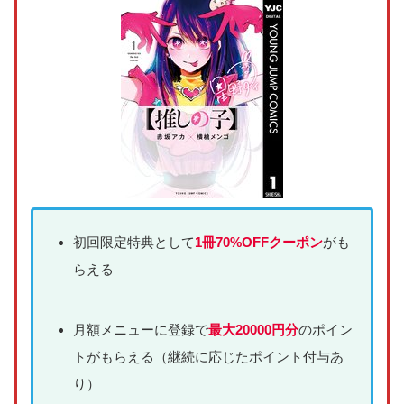
初回限定特典として
1冊70%OFFクーポン
がも
らえる
月額メニューに登録で
最大20000円分
のポイン
トがもらえる（継続に応じたポイント付与あ
り）