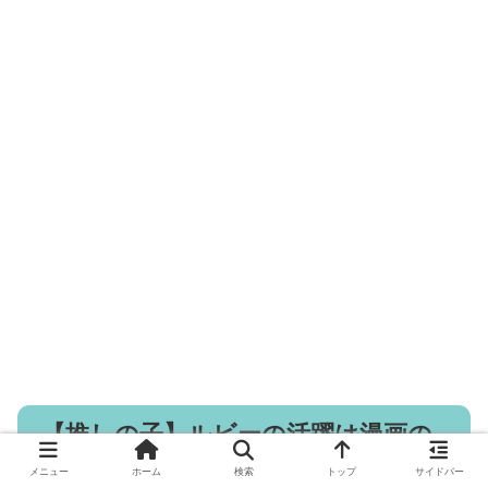
【推しの子】ルビーの活躍は漫画の
何巻？
メニュー
ホーム
検索
トップ
サイドバー