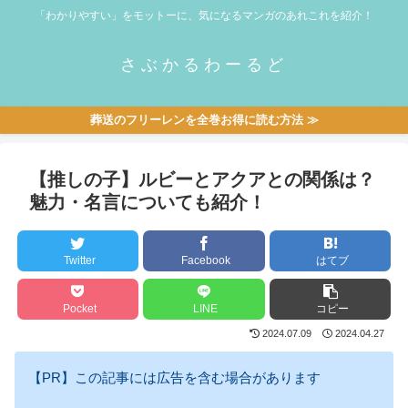
「わかりやすい」をモットーに、気になるマンガのあれこれを紹介！
さぶかるわーるど
葬送のフリーレンを全巻お得に読む方法 ≫
【推しの子】ルビーとアクアとの関係は？
魅力・名言についても紹介！
Twitter
Facebook
はてブ
Pocket
LINE
コピー
2024.07.09
2024.04.27
【PR】この記事には広告を含む場合があります