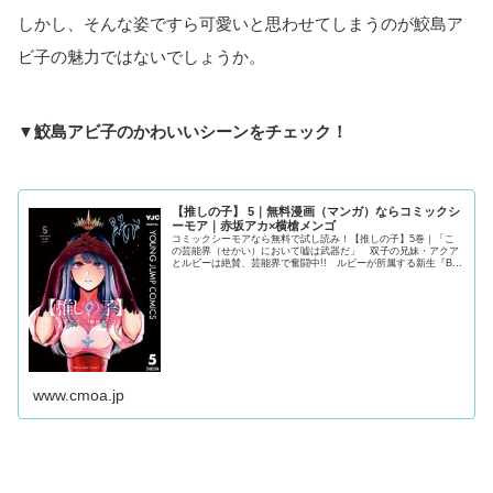
しかし、そんな姿ですら可愛いと思わせてしまうのが鮫島ア
ビ子の魅力ではないでしょうか。
▼鮫島アビ子のかわいいシーンをチェック！
【推しの子】 5｜無料漫画（マンガ）ならコミックシ
ーモア｜赤坂アカ×横槍メンゴ
コミックシーモアなら無料で試し読み！【推しの子】5巻｜「こ
の芸能界（せかい）において嘘は武器だ」 双子の兄妹・アクア
とルビーは絶賛、芸能界で奮闘中!! ルビーが所属する新生『B小
町』はファーストライブを終え、更なる活躍が期待される。一
方、アクアに舞い込んで来た次の仕事は“2.5次元舞台”への出
演!! その舞台には、恋愛...
www.cmoa.jp