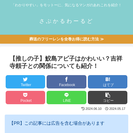
「わかりやすい」をモットーに、気になるマンガのあれこれを紹介！
さぶかるわーるど
葬送のフリーレンを全巻お得に読む方法 ≫
【推しの子】鮫島アビ子はかわいい？吉祥
寺頼子との関係についても紹介！
Twitter
Facebook
はてブ
Pocket
LINE
コピー
2024.06.10
2024.05.17
【PR】この記事には広告を含む場合があります