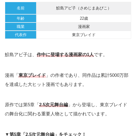
名前
鮫島アビ子（さめじまあびこ）
年齢
22歳
職業
漫画家
代表作
東京ブレイド
鮫島アビ子は、
作中に登場する漫画家の1人
です。
漫画「
東京ブレイド
」の作者であり、同作品は累計5000万部
を達成した大ヒット漫画でもあります。
原作では第5章「
2.5次元舞台編
」から登場し、東京ブレイド
の舞台化に関わる重要人物として描かれています。
▼第5章「2.5次元舞台編」をチェック！