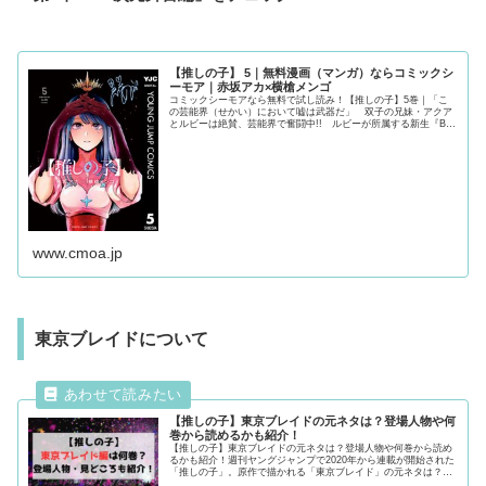
【推しの子】 5｜無料漫画（マンガ）ならコミックシ
ーモア｜赤坂アカ×横槍メンゴ
コミックシーモアなら無料で試し読み！【推しの子】5巻｜「こ
の芸能界（せかい）において嘘は武器だ」 双子の兄妹・アクア
とルビーは絶賛、芸能界で奮闘中!! ルビーが所属する新生『B小
町』はファーストライブを終え、更なる活躍が期待される。一
方、アクアに舞い込んで来た次の仕事は“2.5次元舞台”への出
演!! その舞台には、恋愛...
www.cmoa.jp
東京ブレイドについて
【推しの子】東京ブレイドの元ネタは？登場人物や何
巻から読めるかも紹介！
【推しの子】東京ブレイドの元ネタは？登場人物や何巻から読め
るかも紹介！週刊ヤングジャンプで2020年から連載が開始された
「推しの子」。原作で描かれる「東京ブレイド」の元ネタは？登
場人物や何巻何話から見れるかについても紹介！気になる方は最