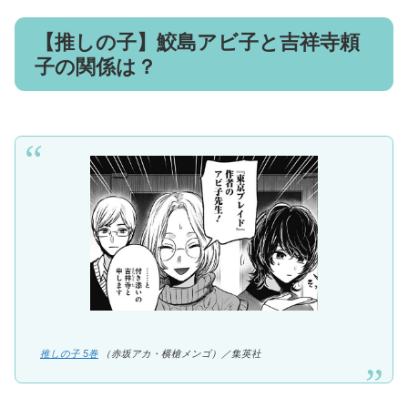
【推しの子】鮫島アビ子と吉祥寺頼
子の関係は？
推しの子 5巻
（赤坂アカ・横槍メンゴ）／集英社