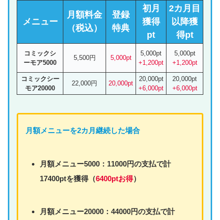
初月
2カ月目
月額料金
登録
メニュー
獲得
以降獲
（税込）
特典
pt
得pt
コミックシ
5,000pt
5,000pt
5,500円
5,000pt
ーモア5000
+1,200pt
+1,200pt
コミックシー
20,000pt
20,000pt
22,000円
20,000pt
モア20000
+6,000pt
+6,000pt
月額
メニュー
を2カ月継続した場合
月額
メニュー
5000：11000円の支払で計
17400ptを獲得（
6400ptお得
）
月額
メニュー
20000：44000円の支払で計