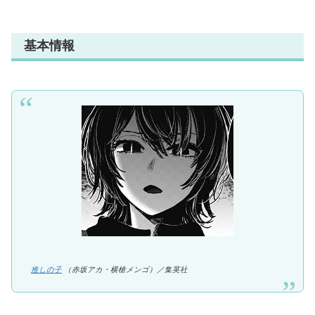
基本情報
推しの子
（赤坂アカ・横槍メンゴ）／集英社