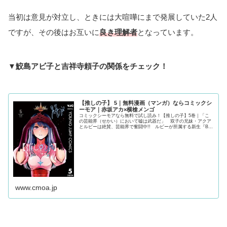
当初は意見が対立し、ときには大喧嘩にまで発展していた2人
ですが、その後はお互いに
良き理解者
となっています。
▼鮫島アビ子と吉祥寺頼子の関係をチェック！
【推しの子】 5｜無料漫画（マンガ）ならコミックシ
ーモア｜赤坂アカ×横槍メンゴ
コミックシーモアなら無料で試し読み！【推しの子】5巻｜「こ
の芸能界（せかい）において嘘は武器だ」 双子の兄妹・アクア
とルビーは絶賛、芸能界で奮闘中!! ルビーが所属する新生『B小
町』はファーストライブを終え、更なる活躍が期待される。一
方、アクアに舞い込んで来た次の仕事は“2.5次元舞台”への出
演!! その舞台には、恋愛...
www.cmoa.jp