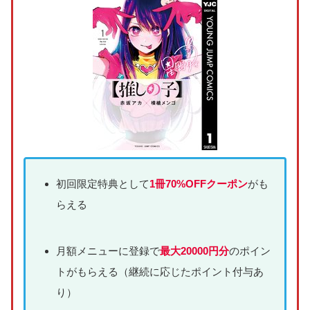
初回限定特典として
1冊70%OFFクーポン
がも
らえる
月額メニューに登録で
最大20000円分
のポイン
トがもらえる（継続に応じたポイント付与あ
り）