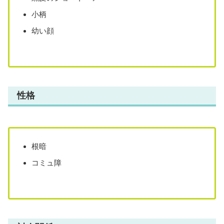
小柄
幼い顔
性格
根暗
コミュ障