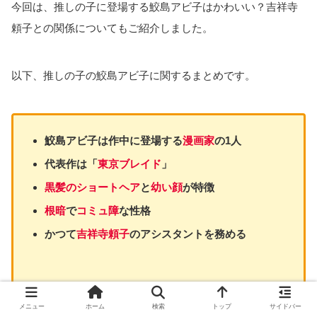
今回は、推しの子に登場する鮫島アビ子はかわいい？吉祥寺
頼子との関係についてもご紹介しました。
以下、推しの子の鮫島アビ子に関するまとめです。
鮫島アビ子は作中に登場する
漫画家
の1人
代表作は「
東京ブレイド
」
黒髪のショートヘア
と
幼い顔
が特徴
根暗
で
コミュ障
な
性格
かつて
吉祥寺頼子
のアシスタントを務める
メニュー
ホーム
検索
トップ
サイドバー