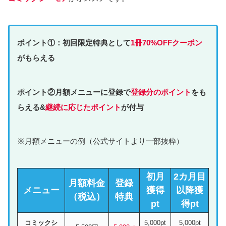
ポイント①：初回限定特典として
1冊70%OFFクーポン
がもらえる
ポイント②月額メニューに登録で
登録分のポイント
をも
らえる&
継続に応じたポイント
が付与
※月額メニューの例（公式サイトより一部抜粋）
初月
2カ月目
月額料金
登録
メニュー
獲得
以降獲
（税込）
特典
pt
得pt
コミックシ
5,000pt
5,000pt