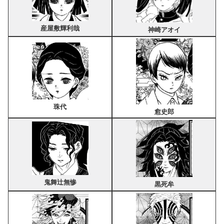
産屋敷輝利哉
神崎アオイ
珠代
愈史郎
鬼舞辻無惨
黒死牟