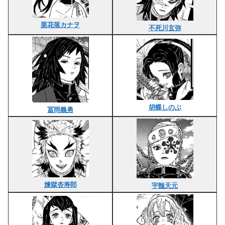
栗花落カナヲ
不死川玄弥
胡蝶しのぶ
冨岡義勇
煉獄杏寿郎
宇髄天元