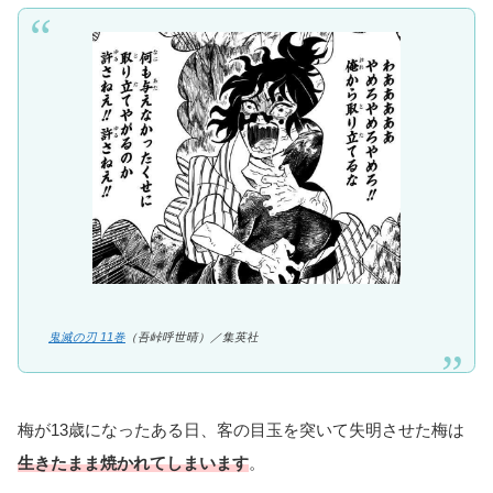
鬼滅の刃 11巻
（吾峠呼世晴）／
集英社
梅が13歳になったある日、客の目玉を突いて失明させた梅は
生きたまま焼かれてしまいます
。