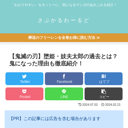
「わかりやすい」をモットーに、気になるマンガのあれこれを紹介！
さぶかるわーるど
葬送のフリーレンを全巻お得に読む方法 ≫
【鬼滅の刃】堕姫・妓夫太郎の過去とは？
鬼になった理由も徹底紹介！
Twitter
Facebook
はてブ
Pocket
LINE
コピー
2024.07.02
2024.02.21
【PR】この記事には広告を含む場合があります