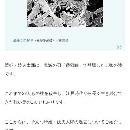
鬼滅の刃 10巻
（吾峠呼世晴）／
集英社
堕姫・妓夫太郎は、鬼滅の刃「遊郭編」で登場した上弦の陸
です。
これまで22人もの柱を殺害し、江戸時代から長く生き続けて
きた強い鬼の1人でもあります。
ここからは、そんな堕姫・妓夫太郎の過去についてご紹介し