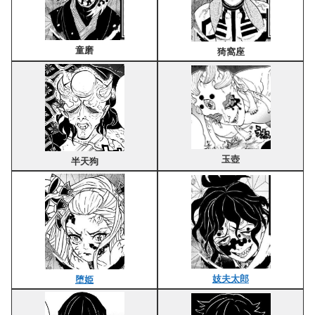
童磨
猗窩座
玉壺
半天狗
妓夫太郎
堕姫