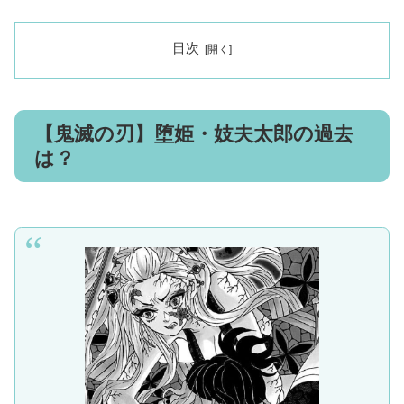
目次
【鬼滅の刃】堕姫・妓夫太郎の過去
は？