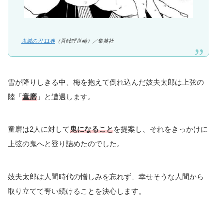
鬼滅の刃 11巻
（吾峠呼世晴）／
集英社
雪が降りしきる中、梅を抱えて倒れ込んだ妓夫太郎は上弦の
陸「
童磨
」と遭遇します。
童磨は2人に対して
鬼になること
を提案し、それをきっかけに
上弦の鬼へと登り詰めたのでした。
妓夫太郎は人間時代の憎しみを忘れず、幸せそうな人間から
取り立てて奪い続けることを決心します。