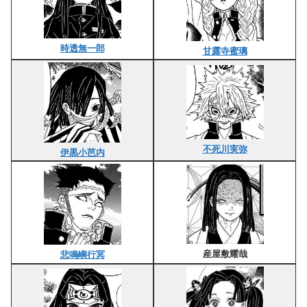
時透無一郎
甘露寺蜜璃
不死川実弥
伊黒小芭内
産屋敷耀哉
悲鳴嶼行冥