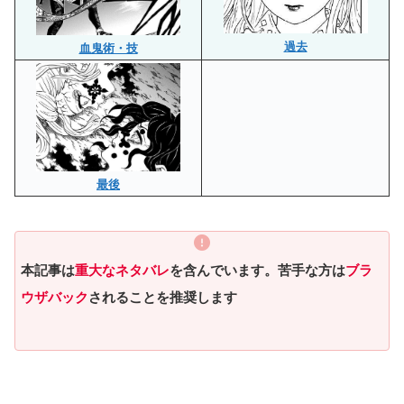
過去
血鬼術・技
最後
本記事は
重大なネタバレ
を含んでいます。苦手な方は
ブラ
ウザバック
されることを推奨します