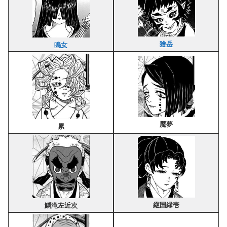
獪岳
鳴女
魘夢
累
継国縁壱
鱗滝左近次