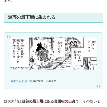
ます。
遊郭の最下層に生まれる
鬼滅の刃 11巻
（吾峠呼世晴）／
集英社
妓夫太郎は
遊郭の最下層にある貧困街の出身
で、その醜い姿