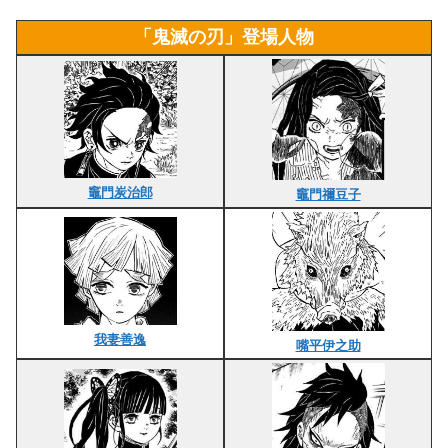
「鬼滅の刃」登場人物
竈門炭治郎
竈門禰豆子
我妻善逸
嘴平伊之助