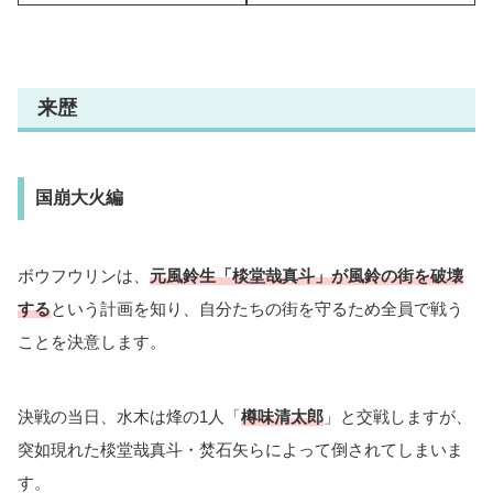
来歴
国崩大火編
ボウフウリンは、
元風鈴生「棪堂哉真斗」が風鈴の街を破壊
する
という計画を知り、自分たちの街を守るため全員で戦う
ことを決意します。
決戦の当日、水木は烽の1人「
樽味清太郎
」と交戦しますが、
突如現れた棪堂哉真斗・焚石矢らによって倒されてしまいま
す。