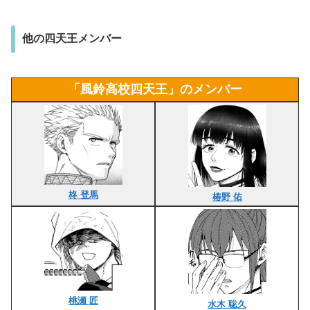
他の四天王メンバー
「風鈴高校四天王」のメンバー
柊 登馬
椿野 佑
桃瀬 匠
水木 聡久