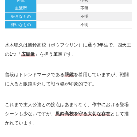
血液型
不明
好きなもの
不明
嫌いなもの
不明
水木聡久は風鈴高校（ボウフウリン）に通う3年生で、四天王
の1つ「
広目衆
」を担う筆頭です。
普段はトレンドマークである
眼鏡
を着用していますが、戦闘
に入ると眼鏡を外して戦う姿が印象的です。
これまで主人公達との接点はあまりなく、作中における登場
シーンも少ないですが、
風鈴高校を守る大切な存在
として描
かれています。