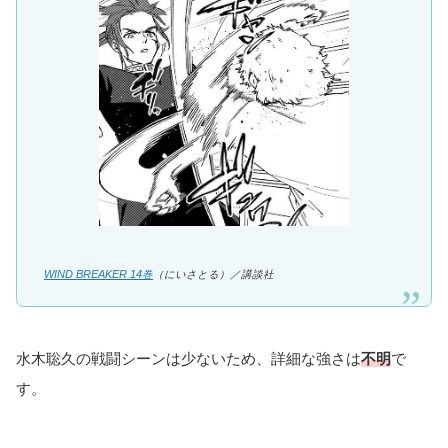
WIND BREAKER 14巻
（にいさとる）／講談社
水木聡久の戦闘シーンは少ないため、詳細な強さは
不明
で
す。