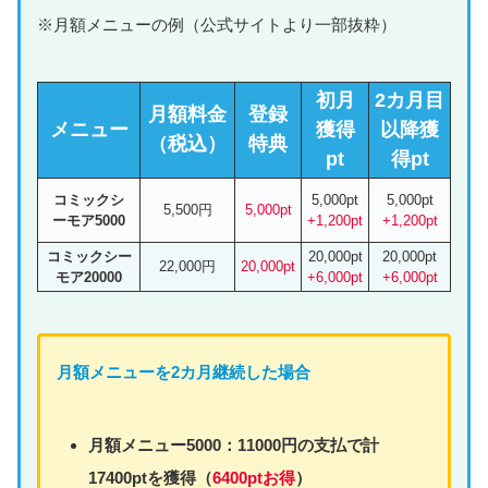
※月額メニューの例（公式サイトより一部抜粋）
初月
2カ月目
月額料金
登録
メニュー
獲得
以降獲
（税込）
特典
pt
得pt
コミックシ
5,000pt
5,000pt
5,500円
5,000pt
ーモア5000
+1,200pt
+1,200pt
コミックシー
20,000pt
20,000pt
22,000円
20,000pt
モア20000
+6,000pt
+6,000pt
月額
メニュー
を2カ月継続した場合
月額
メニュー
5000：11000円の支払で計
17400ptを獲得（
6400ptお得
）