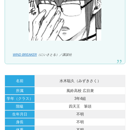
WIND BREAKER
（にいさとる）／講談社
名前
水木聡久（みずきさく）
所属
風鈴高校 広目衆
学年（クラス）
3年4組
階級
四天王 筆頭
生年月日
不明
身長
不明
体重
不明