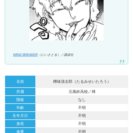
WIND BREAKER
（にいさとる）／講談社
名前
樽味清太郎（たるみせいたろう）
所属
元風鈴高校／烽
階級
なし
年齢
不明
生年月日
不明
身長
不明
体重
不明