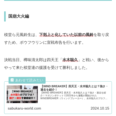
国崩大火編
棪堂ら元風鈴生は、
下剋上と化していた以前の風鈴
を取り戻
すため、ボウフウリンに宣戦布告を行います。
決戦当日、樽味清太郎は四天王「
水木聡久
」と戦い、後から
やって来た棪堂達の援護を受けて勝利しました。
【WIND BREAKER】四天王・水木聡久とは？強さ・
過去を紹介！
【WIND BREAKER】四天王・水木聡久とは？強さ・過去を紹
介！マガジンポケットで2021年から連載が開始された
WINDBREAKER（ウィンドブレーカー）。水木聡久のプロフィ
ールや強さ・過去や魅力について徹底紹介！気になる方は最後ま
で必見！
sabukaru-world.com
2024.10.15