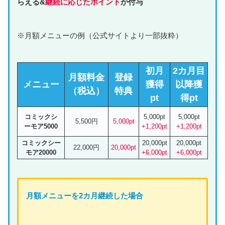
らえる&
継続に応じたポイント
が付与
※月額メニューの例（公式サイトより一部抜粋）
初月
2カ月目
月額料金
登録
メニュー
獲得
以降獲
（税込）
特典
pt
得pt
コミックシ
5,000pt
5,000pt
5,500円
5,000pt
ーモア5000
+1,200pt
+1,200pt
コミックシー
20,000pt
20,000pt
22,000円
20,000pt
モア20000
+6,000pt
+6,000pt
月額
メニュー
を2カ月継続した場合