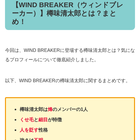
【WIND BREAKER（ウィンドブレ
ーカー）】樽味清太郎とは？まと
め！
今回は、WIND BREAKERに登場する樽味清太郎とは？気にな
るプロフィールについて徹底紹介しました。
以下、WIND BREAKERの樽味清太郎に関するまとめです。
樽味清太郎は
烽
のメンバーの1人
くせ毛
と
細目
が特徴
人を貶す
性格