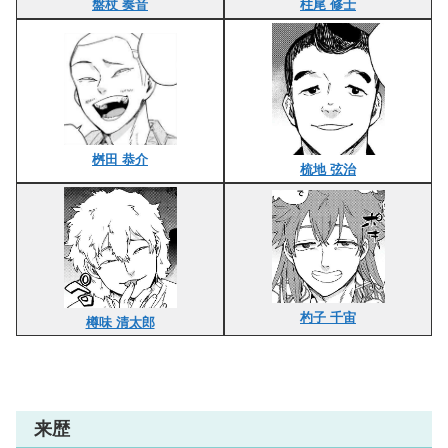
盤杖 奏音
柱尾 修士
桝田 恭介
梳地 弦治
杓子 千宙
樽味 清太郎
来歴