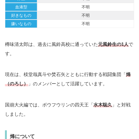
血液型
不明
好きなもの
不明
嫌いなもの
不明
樽味清太郎は、過去に風鈴高校に通っていた
元風鈴生の1人
で
す。
現在は、棪堂哉真斗や焚石矢とともに行動する戦闘集団「
烽
（のろし）
」のメンバーとして活躍しています。
国崩大火編では、ボウフウリンの四天王「
水木聡久
」と対戦
しました。
烽について