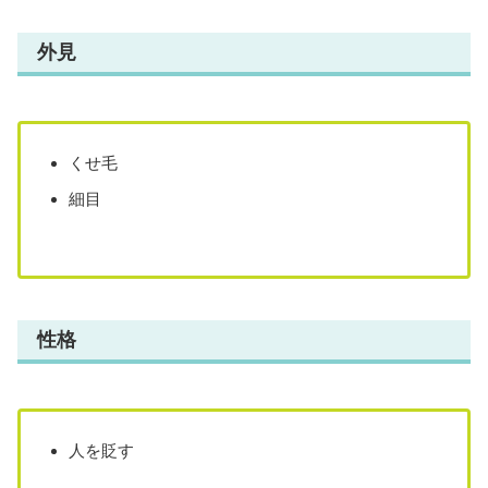
外見
くせ毛
細目
性格
人を貶す