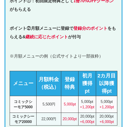
校に入学した桜遥は、級友たちの信頼を得てクラスの級長を任さ
れることに。そうして幕開けた新生活に早くも新たな騒動が勃
発。級友である杏西の幼馴染みを救うため、恐怖と暴力が支配す
るチーム「KEEL」...
www.cmoa.jp
【WIND BREAKER（ウィンドブレ
ーカー）】名取慎吾の過去は？
名取慎吾の過去は現時点で
不明
です。