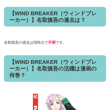
WIND BREAKER 6巻
（にいさとる）／講談社
名取慎吾はKEEL編にて、
ボウフウリンの2年級長「梶蓮」と
互角の強さ
をみせています。
戦いは「廃工場」という不安定な足場のなかで行われました