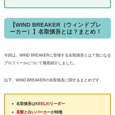
51話からその活躍を見ることができます。
WIND BREAKER「名取慎吾」の活躍を見たい方は、電子書籍
コミックシーモア
がオススメです。
ポイント①：初回限定特典として
1冊70%OFFクーポン
がもらえる
ポイント②月額メニューに登録で
登録分のポイント
をも
らえる&
継続に応じたポイント
が付与
※月額メニューの例（公式サイトより一部抜粋）