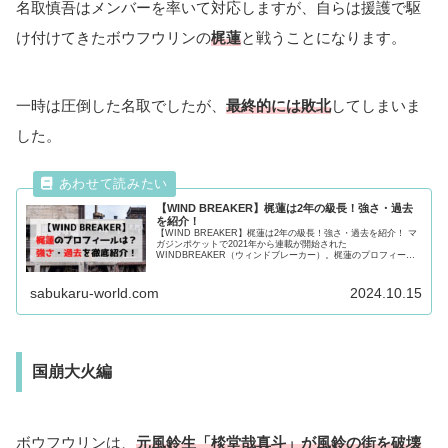
長門
来歴
KEEL編
主人公の桜遥は、同じクラスに所属する杏西雅紀の友人（長
門）が「
KEEL（キール）
」と呼ばれる組織に所属しているこ
とを聞きます。
KEELは
犯罪まがいの噂が多い
と言われており、1学年のメン
バーは長門の救助へ向かうことに。