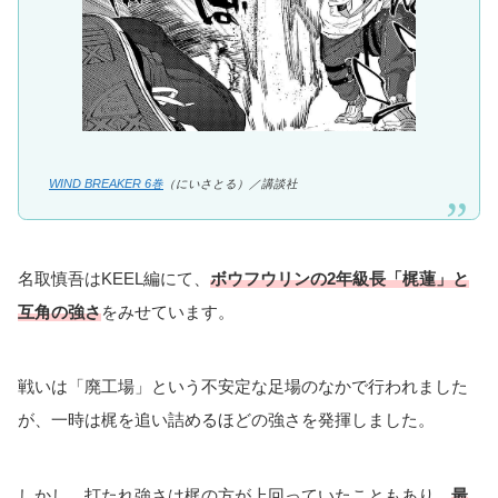
対人関係
キャラ
関係性
伝説と呼ばれる元風鈴生
裏で繋がりがある模様
棪堂 哉真斗