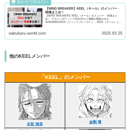
血液型
不明
好きなもの
不明
嫌いなもの
不明
名取慎吾は、悪質な噂で有名な
KEEL（キール）のリーダー
で
す。
人を恐怖で支配すること
に快感を覚えており、武力によって
チームの頂点に君臨していました。
作中では1度ボウフウリンに敗北するものの、国崩大火編にて
再び敵として現れます。
KEELについて