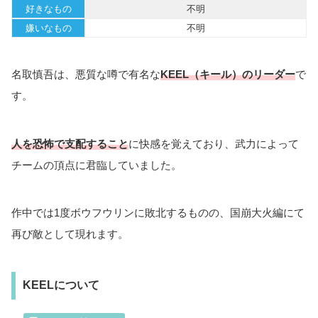
WIND BREAKER
（にいさとる）／講談社
名前
名取慎吾（なとりしんご）
所属
KEEL
階級
リーダー
年齢
不明
生年月日
不明
身長
不明
体重
不明