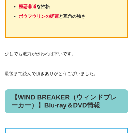
初月
2カ月目
月額料金
登録
メニュー
獲得
以降獲
（税込）
特典
pt
得pt
コミックシ
5,000pt
5,000pt
5,500円
5,000pt
ーモア5000
+1,200pt
+1,200pt
コミックシー
20,000pt
20,000pt
22,000円
20,000pt
モア20000
+6,000pt
+6,000pt
月額
メニュー
を2カ月継続した場合
月額
メニュー
5000：11000円の支払で計
17400ptを獲得（
6400ptお得
）
月額
メニュー
20000：44000円の支払で計