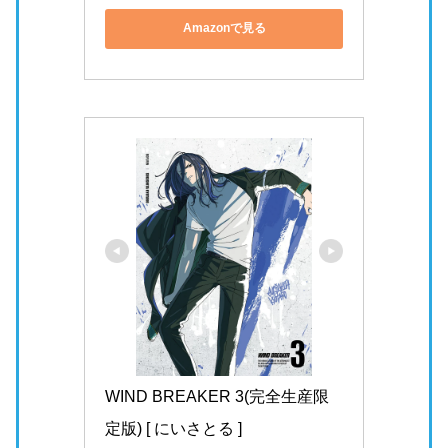
今回は、WIND BREAKERに登場する名取慎吾とは？気になる
プロフィールについて徹底紹介しました。
以下、WIND BREAKERの名取慎吾に関するまとめです。
名取慎吾は
KEEL
のリーダー
長髪
と
白いパーカー
が特徴
極悪非道
な性格
ボウフウリンの梶蓮
と互角の強さ
少しでも魅力が伝われば幸いです。