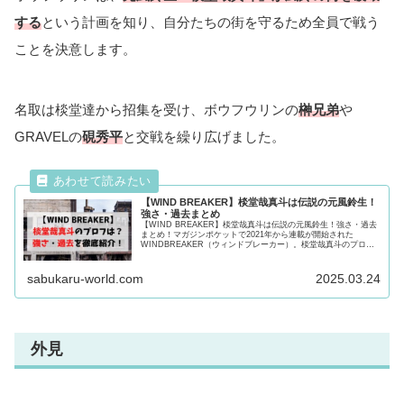
名取慎吾はメンバーを率いて対応しますが、自らは援護で駆
け付けてきたボウフウリンの
梶蓮
と戦うことになります。
一時は圧倒した名取でしたが、
最終的には敗北
してしまいま
した。
【WIND BREAKER】梶蓮は2年の級長！強さ・過去
を紹介！
【WIND BREAKER】梶蓮は2年の級長！強さ・過去を紹介！ マ
ガジンポケットで2021年から連載が開始された
WINDBREAKER（ウィンドブレーカー）。梶蓮のプロフィール
や強さ・過去や魅力について徹底紹介！気になる方は最後まで必
見です！
sabukaru-world.com
2024.10.15
国崩大火編