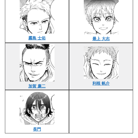
【WIND BREAKER】KEEL（キール）のメンバー・
特徴まとめ！
【WIND BREAKER】KEEL（キール）のメンバー・特徴まと
め！ マガジンポケットで2021年から連載が開始された
WINDBREAKER（ウィンドブレーカー）。KEEL（キール）に所
属するメンバーや特徴について紹介！気になる方は最後まで必
見！
sabukaru-world.com
2025.03.25
他のKEELメンバー
「KEEL」のメンバー