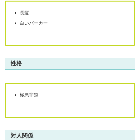
ボウフウリンは、
元風鈴生「棪堂哉真斗」が風鈴の街を破壊
する
という計画を知り、自分たちの街を守るため全員で戦う
ことを決意します。
名取は棪堂達から招集を受け、ボウフウリンの
榊兄弟
や
GRAVELの
硯秀平
と交戦を繰り広げました。
【WIND BREAKER】棪堂哉真斗は伝説の元風鈴生！
強さ・過去まとめ
【WIND BREAKER】棪堂哉真斗は伝説の元風鈴生！強さ・過去
まとめ！マガジンポケットで2021年から連載が開始された
WINDBREAKER（ウィンドブレーカー）。棪堂哉真斗のプロフ
ィールや強さ・過去について徹底紹介！気になる方は最後まで必
見！
sabukaru-world.com
2025.03.24
外見