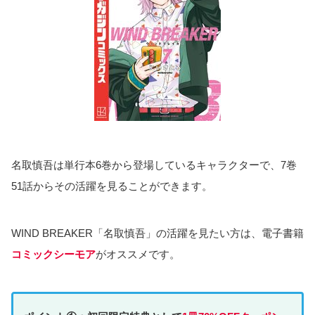
が、一時は梶を追い詰めるほどの強さを発揮しました。
しかし、打たれ強さは梶の方が上回っていたこともあり、
最
終的には敗北
してしまいます。
【WIND BREAKER】最強キャラは誰？強さランキン
グTOP10を徹底紹介！
【WIND BREAKER】最強キャラは誰？強さランキングTOP10を
徹底紹介！2021年から連載が開始されたWINDBREAKER（ウィ
ンドブレーカー）。WIND BREAKERに登場する最強キャラクタ
ーは一体誰？気になる強さをランキング形式で紹介！
sabukaru-world.com
2025.05.08
▼名取慎吾と梶蓮の喧嘩シーンをチェック！
WIND BREAKER（6）｜無料漫画（マンガ）ならコ
ミックシーモア｜にいさとる
コミックシーモアなら無料で試し読み！WINDBREAKER6巻｜級
友の危機に立ち上がれ！風鈴高校1年出陣!!最強の不良校、風鈴高