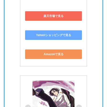
最後まで読んで頂きありがとうございました。
【WIND BREAKER（ウィンドブレ
ーカー）】Blu-ray＆DVD情報
「
WIND BREAKER
」Blu-ray＆DVDが絶賛発売中！
▼楽天市場・Yahooショッピング・Amazonでの購入は
以下のリンクから飛べます