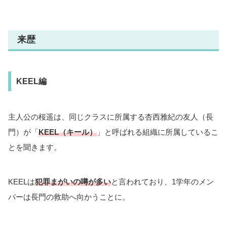
金剛 尊
名取 慎吾
霧島 士佑
最上 大志
利根 帆介
加賀 廉二