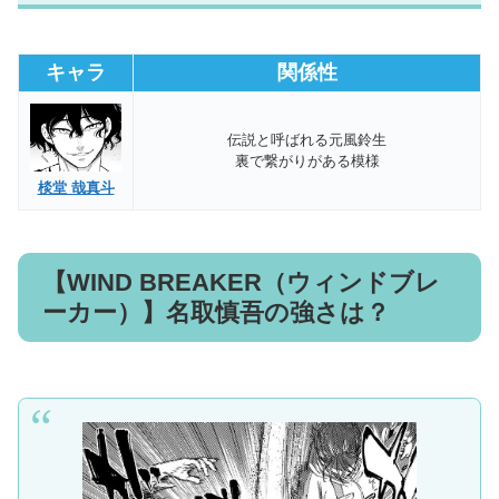
長髪
白いパーカー
性格
極悪非道