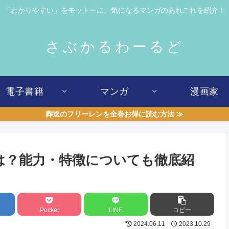
「わかりやすい」をモットーに、気になるマンガのあれこれを紹介！
さぶかるわーるど
電子書籍
マンガ
漫画家
葬送のフリーレンを全巻お得に読む方法 ≫
は？能力・特徴についても徹底紹
Pocket
LINE
コピー
2024.06.11
2023.10.29