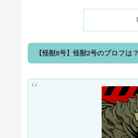
【怪獣8号】怪獣2号のプロフは