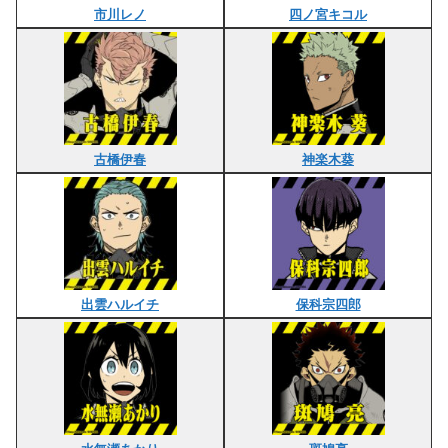
市川レノ
四ノ宮キコル
古橋伊春
神楽木葵
出雲ハルイチ
保科宗四郎