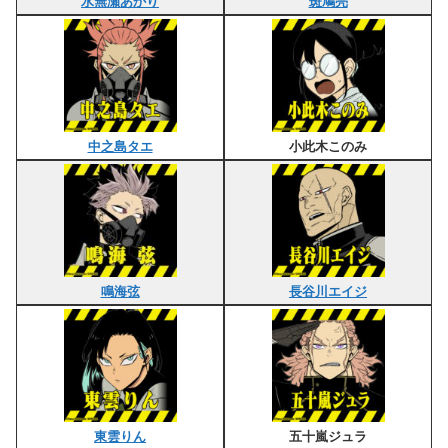
水無瀬あかり
斑鳩亮
中之島タエ
小此木このみ
鳴海弦
長谷川エイジ
東雲りん
五十嵐ジュラ