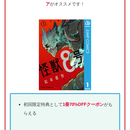
ア
がオススメです！
初回限定特典として
1冊70%OFFクーポン
がも
らえる