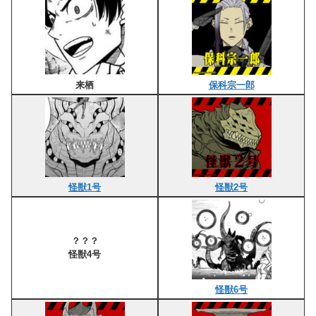
来栖
保科宗一郎
怪獣1号
怪獣2号
？？？
怪獣4号
怪獣6号