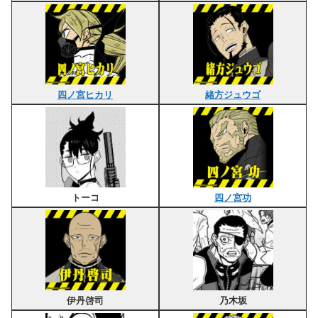
四ノ宮ヒカリ
緒方ジュウゴ
トーコ
四ノ宮功
伊丹啓司
乃木坂