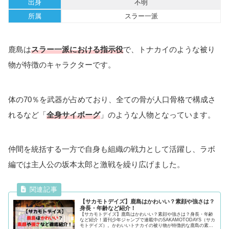
出身
不明
所属
スラー一派
鹿島は
スラー一派における指示役
で、トナカイのような被り
物が特徴のキャラクターです。
体の70％を武器が占めており、全ての骨が人口骨格で構成さ
れるなど「
全身サイボーグ
」のような人物となっています。
仲間を統括する一方で自身も組織の戦力として活躍し、ラボ
編では主人公の坂本太郎と激戦を繰り広げました。
【サカモトデイズ】鹿島はかわいい？素顔や強さは？
身長・年齢など紹介！
【サカモトデイズ】鹿島はかわいい？素顔や強さは？身長・年齢
など紹介！週刊少年ジャンプで連載中のSAKAMOTODAYS（サカ
モトデイズ）。かわいいトナカイの被り物が特徴的な鹿島の素顔