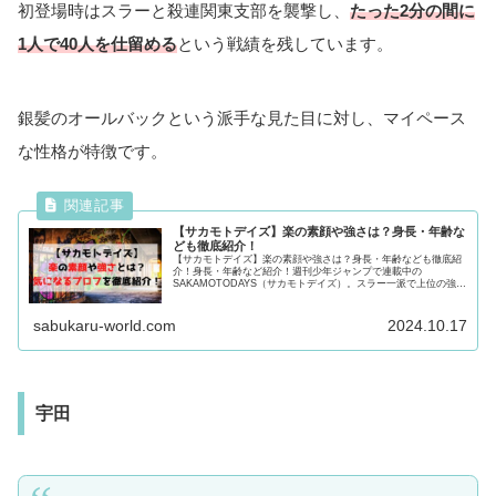
初登場時はスラーと殺連関東支部を襲撃し、
たった2分の間に
1人で40人を仕留める
という戦績を残しています。
銀髪のオールバックという派手な見た目に対し、マイペース
な性格が特徴です。
【サカモトデイズ】楽の素顔や強さは？身長・年齢な
ども徹底紹介！
【サカモトデイズ】楽の素顔や強さは？身長・年齢なども徹底紹
介！身長・年齢など紹介！週刊少年ジャンプで連載中の
SAKAMOTODAYS（サカモトデイズ）。スラー一派で上位の強さ
をもつ楽とは？気になるプロフや強さ・過去を紹介！気になる方
は必見！
sabukaru-world.com
2024.10.17
宇田