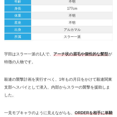
年齢
不明
身長
177cm
体重
不明
星座
不明
出身
アルカマル
所属
スラー一派
宇田はスラー一派の1人で、
アーチ状の眉毛や個性的な髪型
が
特徴の人物です。
殺連の襲撃計画を実行すべく、1年もの月日をかけて殺連関東
支部へスパイとして潜入、内部からスラーの襲撃を援助しま
した。
一見モブキャラのように見えながらも、
ORDERを相手に単騎