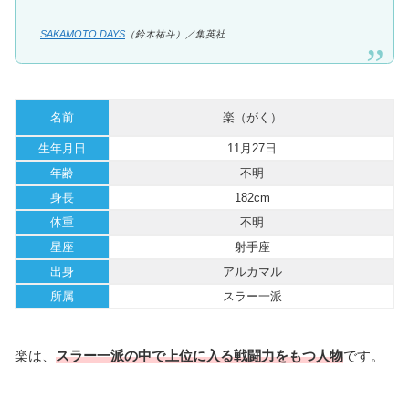
SAKAMOTO DAYS
（鈴木祐斗）／集英社
名前
楽（がく）
生年月日
11月27日
年齢
不明
身長
182cm
体重
不明
星座
射手座
出身
アルカマル
所属
スラー一派
楽は、
スラー一派の中で上位に入る戦闘力をもつ人物
です。