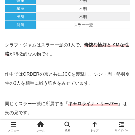
体重
不明
星座
不明
出身
不明
所属
スラー一派
クラブ・ジャムはスラー一派の1人で、
奇抜な恰好とドMな性
格
が特徴的な人物です。
作中ではORDERの京と共にJCCを襲撃し、シン・周・勢羽夏
生の3人を相手に戦う強さをみせています。
同じくスラー一派に所属する「
キャロライナ・リーパー
」は
実の兄です。
メニュー
ホーム
検索
トップ
サイドバー
【サカモトデイズ】クラブ・ジャムとは？強さ・能力