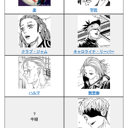
楽
宇田
クラブ・ジャム
キャロライナ・リーパー
ハルマ
熊埜御
？
牛頭