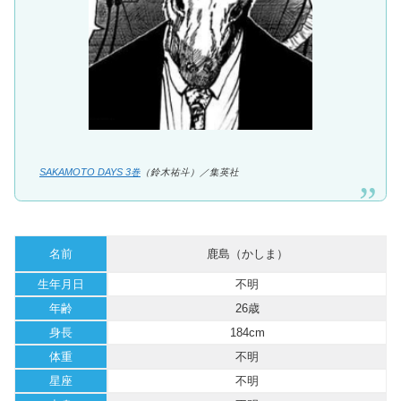
SAKAMOTO DAYS 3巻
（鈴木祐斗）／集英社
名前
鹿島（かしま）
生年月日
不明
年齢
26歳
身長
184cm
体重
不明
星座
不明