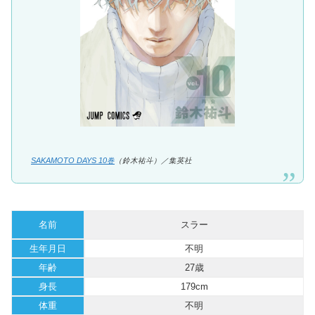
SAKAMOTO DAYS 10巻
（鈴木祐斗）／集英社
名前
スラー
生年月日
不明
年齢
27歳
身長
179cm
体重
不明