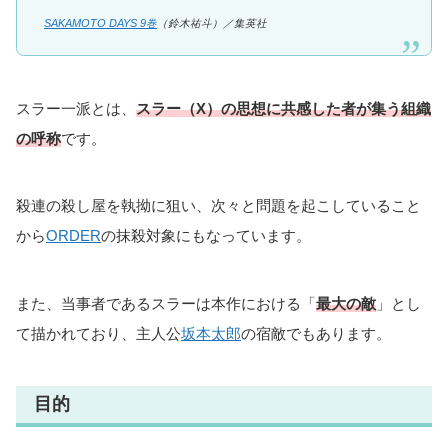
SAKAMOTO DAYS 9巻
（
鈴木祐斗
）／集英社
スラー一派とは、
スラー（X）の思想に共感した者が集う組織
の呼称
です。
殺連の殺し屋を執拗に狙い、次々と問題を起こしていること
から
ORDER
の抹殺対象にもなっています。
また、当事者であるスラーは本作における「
最大の敵
」とし
て描かれており、主人公
坂本太郎
の宿敵でもあります。
目的