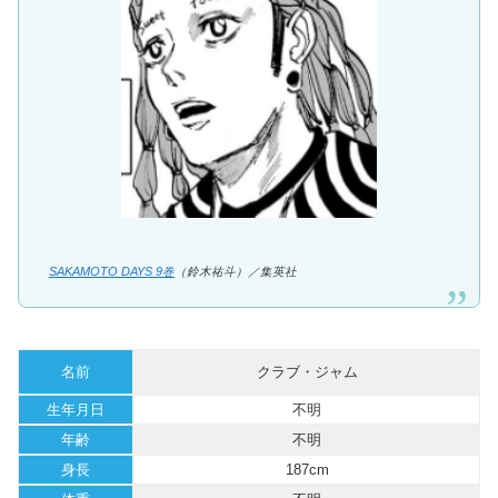
SAKAMOTO DAYS 9巻
（鈴木祐斗）／集英社
名前
クラブ・ジャム
生年月日
不明
年齢
不明
身長
187cm