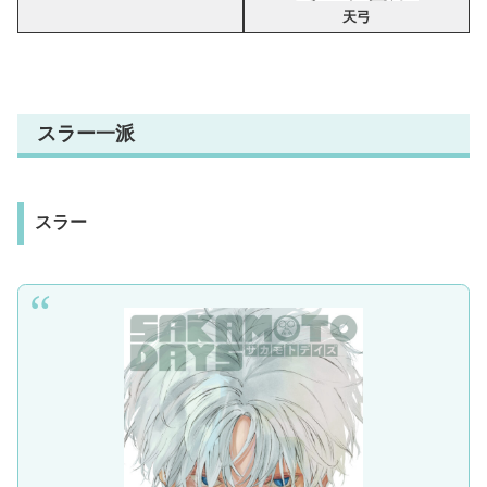
天弓
スラー一派
スラー