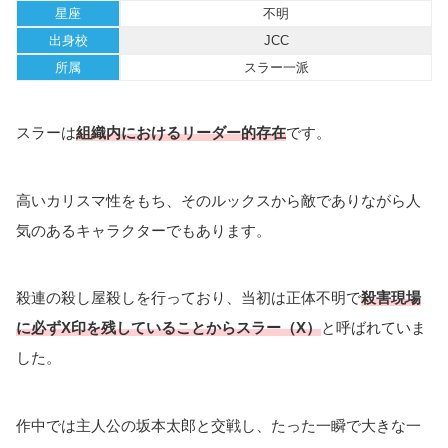
星座
不明
出身校
JCC
所属
スラー一派
スラーは
組織内におけるリーダー的存在
です。
高いカリスマ性をもち、そのルックスから敵でありながら人
気のあるキャラクターでもあります。
殺連の殺し屋殺しを行っており、当初は正体不明で
殺害現場
に必ずX印を残していることからスラー（X）
と呼ばれていま
した。
作中では主人公の坂本太郎と交戦し、たった一瞬で大きな一