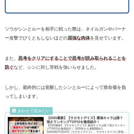
ソウがシンとルーを相手に戦った際は、ネイルガンやバーナ
ー攻撃でびくともしないほどの
屈強な肉体
を見せています。
また、
思考をクリアにすることで思考が読み取られることを
防ぐ
など、シンに対し苦戦を強いらせました。
しかし、最終的には覚醒したシンとルーによって致命傷を負
ってしまいます。
【2025最新】【サカモトデイズ】最強キャラは誰？
強さランキングTOP10を徹底紹介！
【2025最新】【サカモトデイズ】最強キャラは誰？強さランキン
グTOP10を徹底紹介！ 2020年から連載開始の
SAKAMOTODAYS（サカモトデイズ）。サカモトデイズに登場す