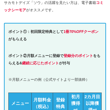
サカモトデイズ「ソウ」の活躍を見たい方は、電子書籍
コミ
ックシーモア
がオススメです。
ポイント①：初回限定特典として
1冊70%OFFクーポン
がもらえる
ポイント②月額メニューに登録で
登録分のポイント
をも
らえる&
継続に応じたポイント
が付与
※月額メニューの例（公式サイトより一部抜粋）
初月
2カ月目
月額料金
登録
メニュー
獲得
以降獲
（税込）
特典
pt
得pt