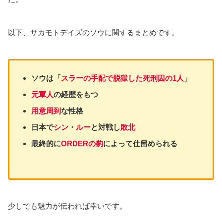
以下、サカモトデイズのソウに関するまとめです。
ソウは「
スラーの手配で脱獄した死刑囚の1人
」
元軍人
の経歴をもつ
用意周到
な性格
日本で
シン
・
ルー
と対戦し
敗北
最終的に
ORDERの豹
によって仕留められる
少しでも魅力が伝われば幸いです。