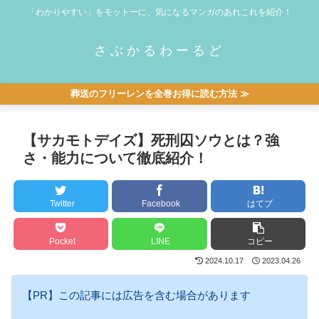
「わかりやすい」をモットーに、気になるマンガのあれこれを紹介！
さぶかるわーるど
葬送のフリーレンを全巻お得に読む方法 ≫
【サカモトデイズ】死刑囚ソウとは？強
さ・能力について徹底紹介！
Twitter
Facebook
はてブ
Pocket
LINE
コピー
2024.10.17
2023.04.26
【PR】この記事には広告を含む場合があります