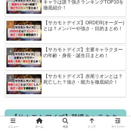
キャラは誰？強さランキングTOP10を
徹底紹介！
【サカモトデイズ】ORDER(オーダー)
とは？メンバーや強さ・目的まとめ！
【サカモトデイズ】主要キャラクター
の年齢・身長・誕生日まとめ！
【サカモトデイズ】赤尾リオンとは？
死亡した？強さ・能力を徹底紹介！
【サカモトデイズ】登場キャラクタ
ー一覧
メニュー
ホーム
検索
トップ
サイドバー