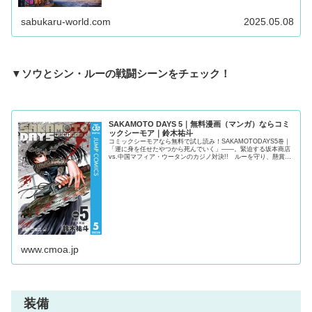
る最強キャラクターは一体誰？気になる強さを紹介！気になる方
は必見！
sabukaru-world.com
2025.05.08
▼ソウとシン・ルーの戦闘シーンをチェック！
SAKAMOTO DAYS 5｜無料漫画（マンガ）ならコミ
ックシーモア｜鈴木祐斗
コミックシーモアなら無料で試し読み！SAKAMOTODAYS5巻｜
「運に身を任せたやつから死んでいく」――。緊迫する坂本商店
vs.中国マフィア・ウータンのカジノ対決!! ルーを守り、懸賞金
の情報をゲットできるか!? さらに、最凶最悪の刺客達が、海を
越えて坂本に迫り来る!!
www.cmoa.jp
装備