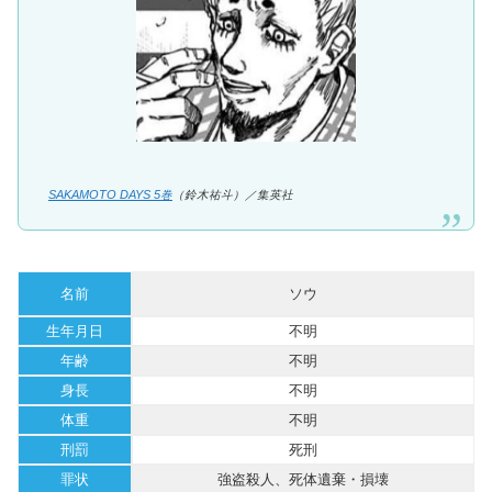
SAKAMOTO DAYS 5巻
（鈴木祐斗）／集英社
名前
ソウ
生年月日
不明
年齢
不明
身長
不明
体重
不明
刑罰
死刑
罪状
強盗殺人、死体遺棄・損壊