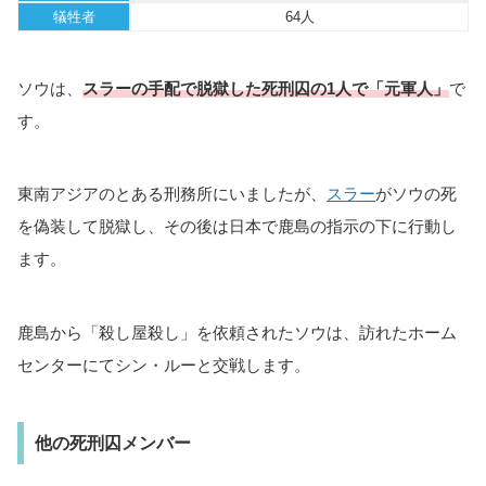
犠牲者
64人
ソウは、
スラーの手配で脱獄した死刑囚の1人
で「元軍人」
で
す。
東南アジアのとある刑務所にいましたが、
スラー
がソウの死
を偽装して脱獄し、その後は日本で鹿島の指示の下に行動し
ます。
鹿島から「殺し屋殺し」を依頼されたソウは、訪れたホーム
センターにてシン・ルーと交戦します。
他の死刑囚メンバー