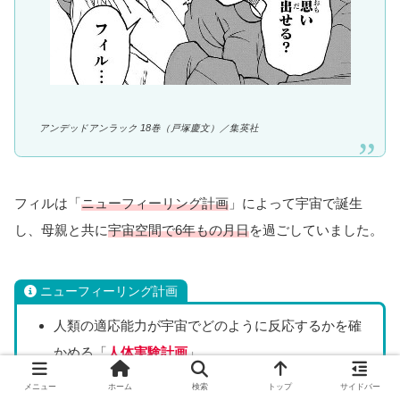
アンデッドアンラック 18巻（戸塚慶文）／集英社
フィルは「
ニューフィーリング計画
」によって宇宙で誕生
し、母親と共に
宇宙空間で6年もの月日
を過ごしていました。
ニューフィーリング計画
人類の適応能力が宇宙でどのように反応するかを確
かめる「
人体実験計画
」
10年前から国によって秘密裏に遂行されている
メニュー
ホーム
検索
トップ
サイドバー