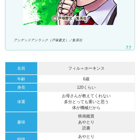
アンデッドアンラック（戸塚慶文）／集英社
名前
フィル＝ホーキンス
年齢
6歳
身長
120くらい
お母さんが教えてくれない
体重
多分とっても重いと思う
体が機械だから
映画鑑賞
趣味
あやとり
読書
あやとり
特技