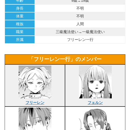
年齢
9歳→19歳
身長
不明
体重
不明
種族
人間
職業
三級魔法使い→一級魔法使い
所属
フリーレン一行
「フリーレン一行」のメンバー
フリーレン
フェルン