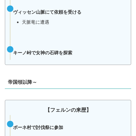
ヴィッセン山脈にて依頼を受ける
天脈竜に遭遇
キーノ峠で女神の石碑を探索
帝国領以降～
【フェルンの来歴】
ボーネ村で討伐祭に参加