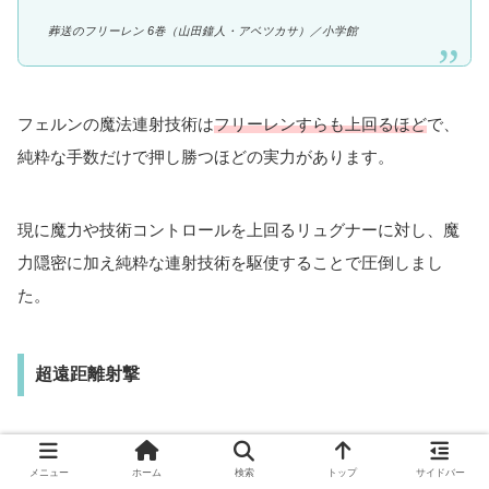
葬送のフリーレン 6巻（山田鐘人・アベツカサ）／
小学館
フェルンの魔法連射技術は
フリーレンすらも上回るほど
で、
純粋な手数だけで押し勝つほどの実力があります。
現に魔力や技術コントロールを上回るリュグナーに対し、魔
力隠密に加え純粋な連射技術を駆使することで圧倒しまし
た。
超遠距離射撃
メニュー
ホーム
検索
トップ
サイドバー