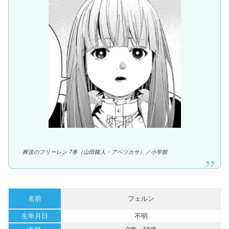
葬送のフリーレン 7巻（山田鐘人・アベツカサ）／
小学館
名前
フェルン
生年月日
不明