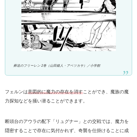
葬送のフリーレン 2巻（山田鐘人・アベツカサ）／
小学館
フェルンは
意図的に魔力の存在を消す
ことができ、魔族の魔
力探知などを掻い潜ることができます。
断頭台のアウラの配下「リュグナー」との交戦では、魔力を
隠密することで存在に気付かれず、奇襲を仕掛けることに成