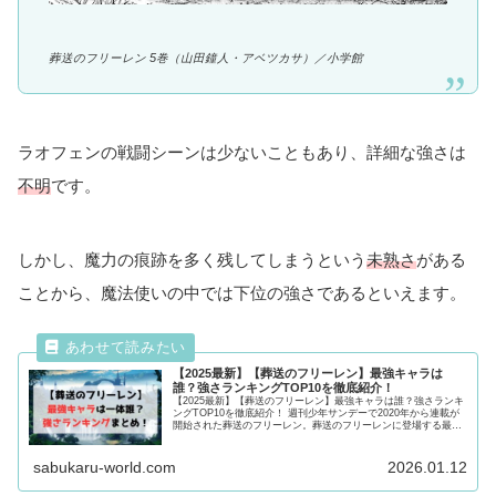
葬送のフリーレン 5巻（山田鐘人・アベツカサ）／
小学館
ラオフェンの戦闘シーンは少ないこともあり、詳細な強さは
不明
です。
しかし、魔力の痕跡を多く残してしまうという
未熟さ
がある
ことから、魔法使いの中では下位の強さであるといえます。
【2025最新】【葬送のフリーレン】最強キャラは
誰？強さランキングTOP10を徹底紹介！
【2025最新】【葬送のフリーレン】最強キャラは誰？強さランキ
ングTOP10を徹底紹介！ 週刊少年サンデーで2020年から連載が
開始された葬送のフリーレン。葬送のフリーレンに登場する最強
キャラクターは一体誰なのか気になる強さを紹介！最後まで必
見！
sabukaru-world.com
2026.01.12