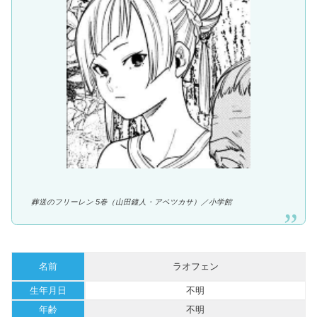
葬送のフリーレン 5巻（山田鐘人・アベツカサ）／
小学館
名前
ラオフェン
生年月日
不明
年齢
不明