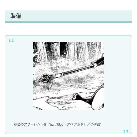
装備
葬送のフリーレン 5巻（山田鐘人・アベツカサ）／
小学館