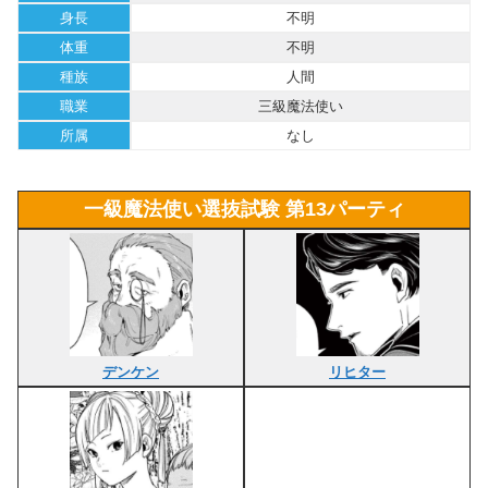
身長
不明
体重
不明
種族
人間
職業
三級魔法使い
所属
なし
一級魔法使い選抜試験 第13パーティ
デンケン
リヒター