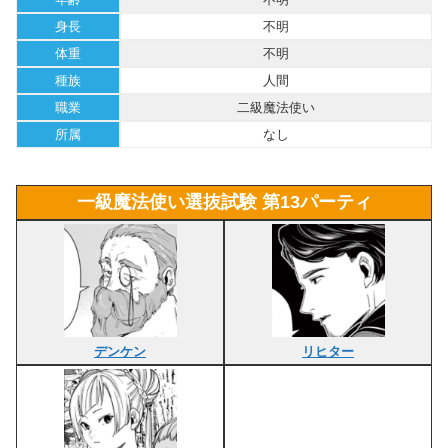
身長
不明
体重
不明
種族
人間
職業
二級魔法使い
所属
なし
一級魔法使い選抜試験 第13パーティ
デンケン
リヒター