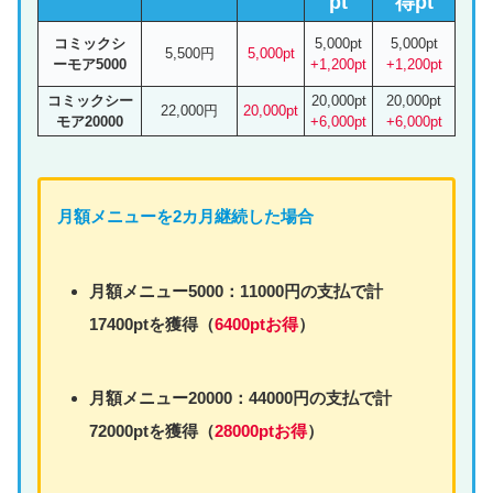
pt
得pt
コミックシ
5,000pt
5,000pt
5,500円
5,000pt
ーモア5000
+1,200pt
+1,200pt
コミックシー
20,000pt
20,000pt
22,000円
20,000pt
モア20000
+6,000pt
+6,000pt
月額
メニュー
を2カ月継続した場合
月額
メニュー
5000：11000円の支払で計
17400ptを獲得（
6400ptお得
）
月額
メニュー
20000：44000円の支払で計
72000ptを獲得（
28000ptお得
）