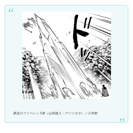
葬送のフリーレン 5巻（山田鐘人・アベツカサ）／
小学館