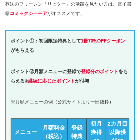
葬送のフリーレン「リヒター」の活躍を見たい方は、電子書
籍
コミックシーモア
がオススメです。
ポイント①：初回限定特典として
1冊70%OFFクーポン
がもらえる
ポイント②月額メニューに登録で
登録分のポイント
をも
らえる&
継続に応じたポイント
が付与
※月額メニューの例（公式サイトより一部抜粋）
初月
2カ月目
月額料金
登録
メニュー
獲得
以降獲
（税込）
特典