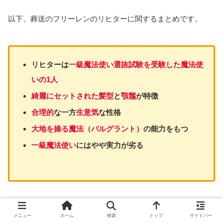
以下、葬送のフリーレンのリヒターに関するまとめです。
リヒターは
一級魔法使い選抜試験を受験した魔法使
いの1人
綺麗にセットされた髪型
と
顎鬚
が特徴
合理的
な一方
生意気
な
性格
大地を操る魔法（バルグラント）
の能力をもつ
一級魔法使い
にはやや実力が劣る
少しでも魅力が伝われば幸いです。
メニュー
ホーム
検索
トップ
サイドバー