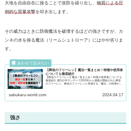
大地を自由自在に操ることで攻防を繰り出し、
物質による圧
倒的な質量攻撃
を叩き出します。
その威力はときに防御魔法を破壊するほどの強さですが、カ
ンネの水を操る魔法（リームシュトローア）にはやや劣りま
す。
【葬送のフリーレン】魔法一覧まとめ！特徴や使用者
についても徹底紹介
【葬送のフリーレン】魔法一覧まとめ！特徴や使用者についても
徹底紹介 週刊少年サンデーで2020年から連載が開始された葬送
のフリーレン。葬送のフリーレンに登場する「魔法」の特徴や歴
史・種類、使用者について紹介！魔法について気になる方は最後
まで必見！
sabukaru-world.com
2024.04.17
強さ