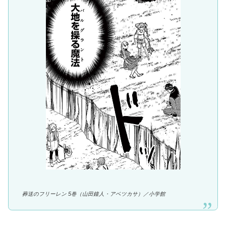
葬送のフリーレン 5巻（山田鐘人・アベツカサ）／
小学館