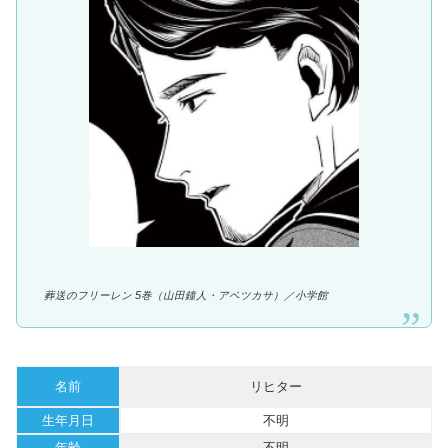
葬送のフリーレン 5巻（山田鐘人・アベツカサ）／
小学館
名前
リヒター
生年月日
不明
年齢
不明