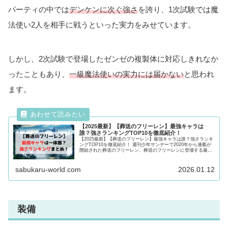
パーティの中では
デンケンに次ぐ強さ
を誇り、1次試験では魔
法使い2人を相手に戦うといった実力をみせています。
しかし、2次試験で登場したゼンゼの複製体に対応しきれなか
ったこともあり、
一級魔法使いの実力には届かない
と思われ
ます。
【2025最新】【葬送のフリーレン】最強キャラは
誰？強さランキングTOP10を徹底紹介！
【2025最新】【葬送のフリーレン】最強キャラは誰？強さランキ
ングTOP10を徹底紹介！ 週刊少年サンデーで2020年から連載が
開始された葬送のフリーレン。葬送のフリーレンに登場する最強
キャラクターは一体誰なのか気になる強さを紹介！最後まで必
見！
sabukaru-world.com
2026.01.12
装備