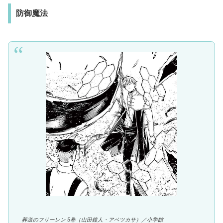
防御魔法
葬送のフリーレン 5巻（山田鐘人・アベツカサ）／
小学館