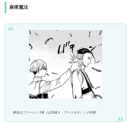
麻痺魔法
葬送のフリーレン 5巻（山田鐘人・アベツカサ）／
小学館