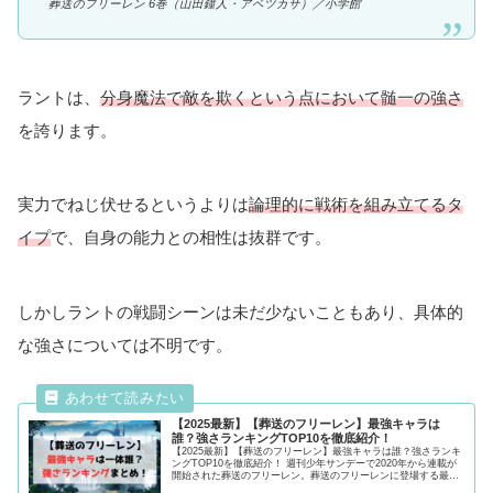
葬送のフリーレン 6巻（山田鐘人・アベツカサ）／
小学館
ラントは、
分身魔法で敵を欺くという点において髄一の強さ
を誇ります。
実力でねじ伏せるというよりは
論理的に戦術を組み立てるタ
イプ
で、自身の能力との相性は抜群です。
しかしラントの戦闘シーンは未だ少ないこともあり、具体的
な強さについては不明です。
【2025最新】【葬送のフリーレン】最強キャラは
誰？強さランキングTOP10を徹底紹介！
【2025最新】【葬送のフリーレン】最強キャラは誰？強さランキ
ングTOP10を徹底紹介！ 週刊少年サンデーで2020年から連載が
開始された葬送のフリーレン。葬送のフリーレンに登場する最強
キャラクターは一体誰なのか気になる強さを紹介！最後まで必