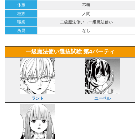
体重
不明
種族
人間
職業
二級魔法使い→一級魔法使い
所属
なし
一級魔法使い選抜試験 第4パーティ
ラント
ユーベル