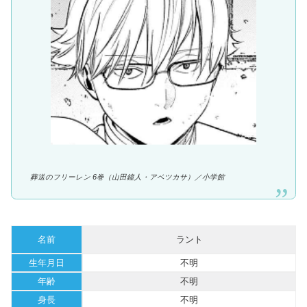
葬送のフリーレン 6巻（山田鐘人・アベツカサ）／
小学館
名前
ラント
生年月日
不明
年齢
不明
身長
不明