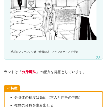
葬送のフリーレン 7巻（山田鐘人・アベツカサ）／
小学館
ラントは「
分身魔法
」の能力を得意としています。
特徴
分身体の精度は高め（本人と同等の性能）
複数の分身を生み出せる