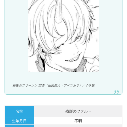
葬送のフリーレン 12巻（山田鐘人・アベツカサ）／
小学館
名前
残影のツァルト
生年月日
不明