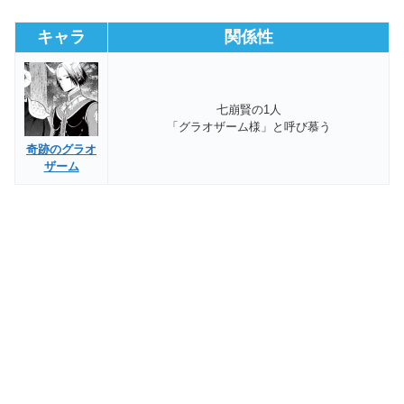
キャラ
関係性
七崩賢の1人
「グラオザーム様」と呼び慕う
奇跡のグラオ
ザーム