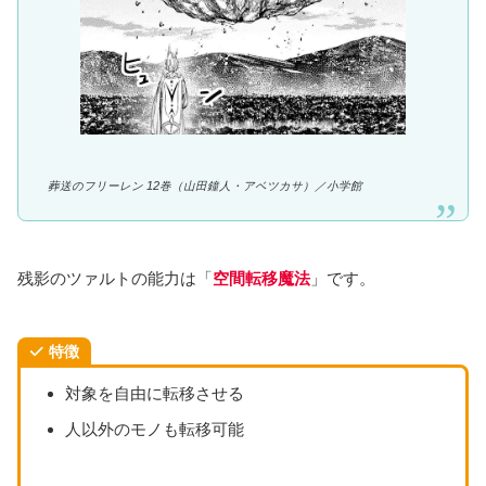
葬送のフリーレン 12巻（山田鐘人・アベツカサ）／
小学館
残影のツァルトの能力は「
空間転移魔法
」です。
特徴
対象を自由に転移させる
人以外のモノも転移可能