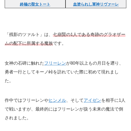
終極の聖女トート
血塗られし軍神リヴァーレ
「残影のツァルト」は、
七崩賢の1人である奇跡のグラオザー
ムの配下に所属する魔族
です。
女神の石碑に触れた
フリーレン
が80年以上もの月日を遡り、
勇者一行としてキーノ峠を訪れていた際に初めて現れまし
た。
作中ではフリーレンや
ヒンメル
、そして
アイゼン
を相手に1人
で戦いますが、最終的にはフリーレンが扱う未来の魔法で倒
されました。