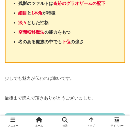
残影のツァルトは
奇跡のグラオザームの配下
細目
と
1
本角
が特徴
淡々
とした性格
空間転移
魔法
の能力をもつ
名のある魔族の中でも
下位
の強さ
少しでも魅力が伝われば幸いです。
最後まで読んで頂きありがとうございました。
【葬送のフリーレン】Blu-ray＆DVD
メニュー
ホーム
検索
トップ
サイドバー
情報