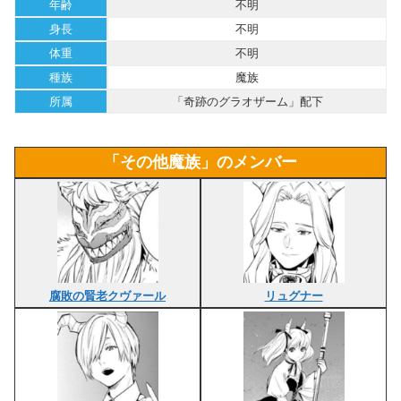
年齢
不明
身長
不明
体重
不明
種族
魔族
所属
「奇跡のグラオザーム」配下
「その他魔族」のメンバー
腐敗の賢老クヴァール
リュグナー