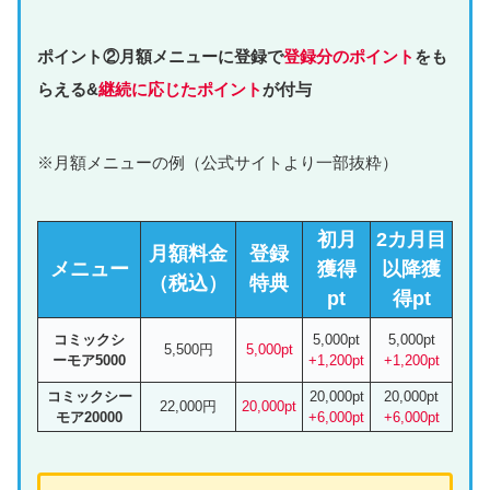
ポイント②月額メニューに登録で
登録分のポイント
をも
らえる&
継続に応じたポイント
が付与
※月額メニューの例（公式サイトより一部抜粋）
初月
2カ月目
月額料金
登録
メニュー
獲得
以降獲
（税込）
特典
pt
得pt
コミックシ
5,000pt
5,000pt
5,500円
5,000pt
ーモア5000
+1,200pt
+1,200pt
コミックシー
20,000pt
20,000pt
22,000円
20,000pt
モア20000
+6,000pt
+6,000pt