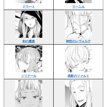
ドラート
リーニエ
剣の魔族
神技のレヴォルテ
ソリテール
残影のツァルト