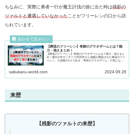
ちなみに、実際に勇者一行が魔王討伐の旅に出た時は
残影の
ツァルトと遭遇していなかった
ことがフリーレンの口から語
られています。
【葬送のフリーレン】奇跡のグラオザームとは？能
力・強さまとめ！
【葬送のフリーレン】奇跡のグラオザームとは？能力・強さまと
め！週刊少年サンデーで2020年から連載が開始された葬送のフリ
ーレン。七崩賢の1人である「奇跡のグラオザーム」の気になる
プロフや能力・強さ、過去について徹底紹介！気になる方は最後
まで必見！
sabukaru-world.com
2024.09.28
来歴
【残影のツァルトの来歴】