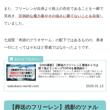
また、フリーレンが自身より格上の存在であることを一瞬で
見抜き、
圧倒的な魔力量やその強さに勝てないことを自覚
し
ていました。
七崩賢「奇跡のグラオザーム」の配下ではあるものの、勇者
一行にとってはそれほど脅威ではなかったようです。
【2025最新】【葬送のフリーレン】最強キャラは
誰？強さランキングTOP10を徹底紹介！
【2025最新】【葬送のフリーレン】最強キャラは誰？強さランキ
ングTOP10を徹底紹介！ 週刊少年サンデーで2020年から連載が
開始された葬送のフリーレン。葬送のフリーレンに登場する最強
キャラクターは一体誰なのか気になる強さを紹介！最後まで必
見！
sabukaru-world.com
2026.01.12
【葬送のフリーレン】残影のツァル